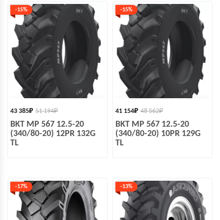
-15%
-15%
43 385
₽
51 194
₽
41 154
₽
48 562
₽
BKT MP 567 12.5-20
BKT MP 567 12.5-20
(340/80-20) 12PR 132G
(340/80-20) 10PR 129G
TL
TL
-17%
-13%