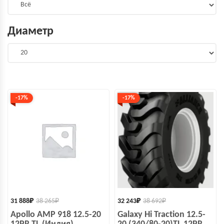
Диаметр
-17%
-17%
31 888
₽
38 265
₽
32 243
₽
38 692
₽
Apollo AMP 918 12.5-20
Galaxy Hi Traction 12.5-