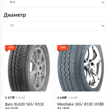
Диаметр
-20%
-20%
5 377
₽
6 722
₽
4 248
₽
5 310
₽
Bars XL620 165/ R13C
Westlake 165/ R13C H188