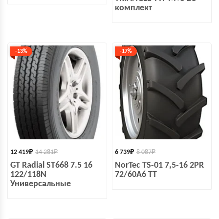
комплект
-13%
-17%
12 419
₽
14 281
₽
6 739
₽
8 087
₽
GT Radial ST668 7.5 16
NorTec TS-01 7,5-16 2PR
122/118N
72/60A6 TT
Универсальные