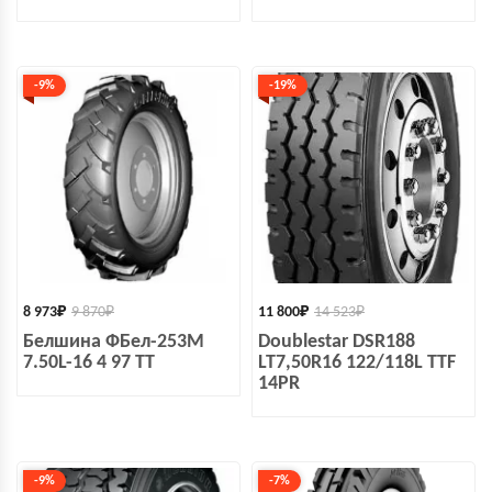
-9%
-19%
8 973
₽
9 870
₽
11 800
₽
14 523
₽
Белшина ФБел-253М
Doublestar DSR188
7.50L-16 4 97 TT
LT7,50R16 122/118L TTF
14PR
-9%
-7%