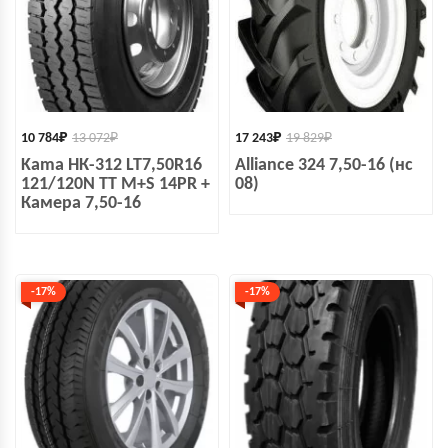
10 784
₽
13 072
₽
17 243
₽
19 829
₽
Kama НК-312 LT7,50R16
Alliance 324 7,50-16 (нс
121/120N TT M+S 14PR +
08)
Камера 7,50-16
-17%
-17%