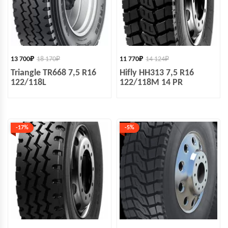
13 700
₽
18 170
₽
11 770
₽
14 124
₽
Triangle TR668 7,5 R16
Hifly HH313 7,5 R16
122/118L
122/118M 14 PR
-17%
-5%