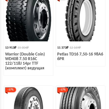
13 913
₽
15 304
₽
11 373
₽
12 169
₽
Warrior (Double Coin)
Petlas TD16 7,50-16 98A6
WD408 7.50 R16C
6PR
122/118J 14pr TTF
(комплект) ведущая
-17%
-17%