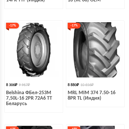
14PR TTF (Индия)
16 (нс 08) OEM
-17%
-17%
8 306
₽
9 967
₽
8 880
₽
10 656
₽
Belshina ФБел-253М
MRL MIM 374 7.50-16
7,50L-16 2PR 72A6 TT
8PR TL (Индия)
Беларусь