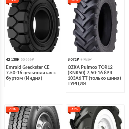
-17%
-18%
42 130
₽
50 556
₽
8 072
₽
9 785
₽
Emrald Greckster СЕ
OZKA Pulmox TOR12
7.50-16 цельнолитая с
(KNK50) 7,50-16 8PR
буртом (Индия)
103A6 TT (только шина)
ТУРЦИЯ
-18%
-13%