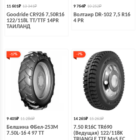
11 601
₽
13 341
₽
9 764
₽
10 252
₽
Goodride CR926 7,50R16
Волтаир DR-102 7,5 R16
122/118L TT/TTF 14PR
4 PR
ТАИЛАНД
-17%
-7%
9 405
₽
11 286
₽
14 265
₽
15 263
₽
Белшина ФБел-253М
7.50 R16C TR690
7.50L-16 4 97 TT
(Ведущая) 122/118K
TRIANGLE TTF M+S ЕС