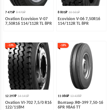
7 475
₽
8 970
₽
8 801
₽
10 561
₽
Ovation Ecovision V-07
Ecovision V-06 7,50R16
7,50R16 114/112R TL 8PR
114/112R TL 8PR
-13%
-18%
12 297
₽
14 141
₽
11 086
₽
13 438
₽
Ovation VI-702 7,5/0 R16
Волтаир ЯФ-399 7,50-16
122/118M
6PR 98A6 TT