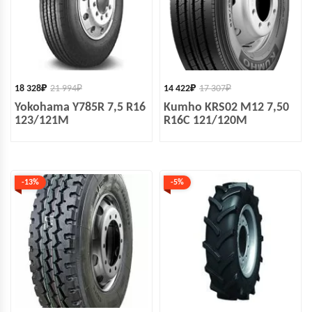
18 328
₽
21 994
₽
14 422
₽
17 307
₽
Yokohama Y785R 7,5 R16
Kumho KRS02 M12 7,50
123/121M
R16C 121/120M
-13%
-5%