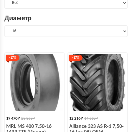
Диаметр
-17%
-17%
19 470
₽
23 363
₽
12 216
₽
14 660
₽
MRL MS 400 7.50-16
Alliance 323 AS R-1 7,50-