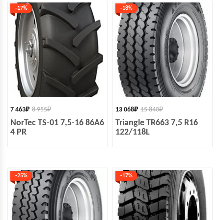
-17%
-18%
7 463
₽
8 955
₽
13 068
₽
15 840
₽
NorTec TS-01 7,5-16 86A6
Triangle TR663 7,5 R16
4 PR
122/118L
-25%
-17%