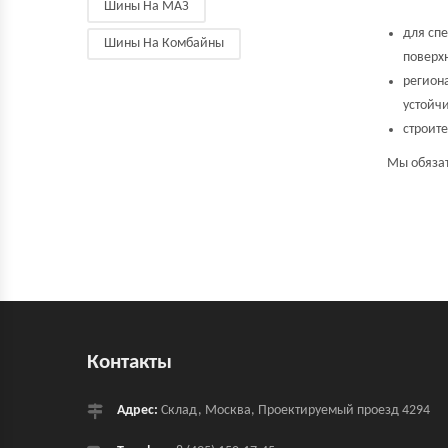
Шины На МАЗ
для сп
Шины На Комбайны
поверх
регион
устойч
строит
Мы обязат
Контакты
Адрес:
Склад, Москва, Проектируемый проезд 4294