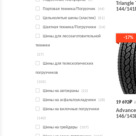
Triangle
144/141
Портовая техника/Погрузчик
(44)
Цельнолитые шины (эластик)
(61)
Шахтная техника/Погрузчики
(54)
Шины для лесозаготовительной
-17%
техники
(27)
Шины для телескопических
погрузчиков
(102)
Шины на автокраны
(22)
Шины на асфальтоукладчики
(28)
19 692
₽
2
Шины на вилочные погрузчики
Advance
146/143
(140)
Шины на грейдеры
(107)