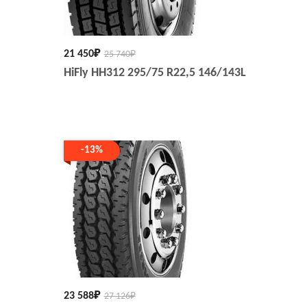
21 450
₽
25 740
₽
HiFly HH312 295/75 R22,5 146/143L
-13%
23 588
₽
27 126
₽