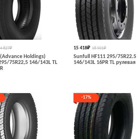
15 418
₽
4 827
₽
18 501
₽
(Advance Holdings)
Sunfull HF111 295/75R22.5
295/75R22,5 146/143L TL
146/143L 16PR TL рулевая
PR
-17%