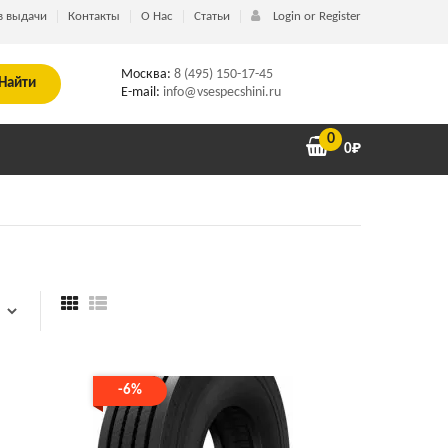
в выдачи
Контакты
О Нас
Статьи
Login or Register
Москва:
8 (495) 150-17-45
Найти
E-mail:
info@vsespecshini.ru
0
0
₽
-6%