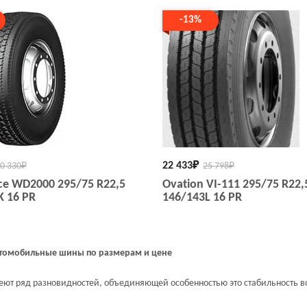
-13%
22 433
₽
0 330
₽
25 798
₽
ce WD2000 295/75 R22,5
Ovation VI-111 295/75 R22,
K 16 PR
146/143L 16 PR
втомобильные шины по размерам и цене
т ряд разновидностей, объединяющей особенностью это стабильность во