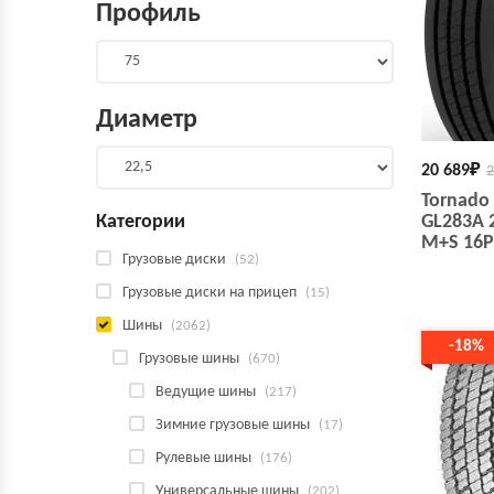
Профиль
Диаметр
20 689
₽
2
Tornado 
Категории
GL283A 
M+S 16
Грузовые диски
(52)
Грузовые диски на прицеп
(15)
Шины
(2062)
-18%
Грузовые шины
(670)
Ведущие шины
(217)
Зимние грузовые шины
(17)
Рулевые шины
(176)
Универсальные шины
(202)