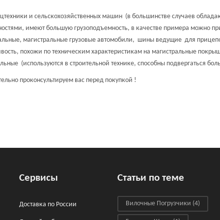
ецтехники и сельскохозяйственных машин (в большинстве случаев облад
ностями, имеют большую грузоподъемность, в качестве примера можно пр
альные, магистральные грузовые автомобили, шины ведущие для прицепо
ивость, похожи по техническим характеристикам на магистральные покры
ельные (используются в строительной технике, способны подвергаться бол
ельно проконсультируем вас перед покупкой !
Сервисы
Статьи по теме
Вилочные Погрузчики
(4)
Доставка по России