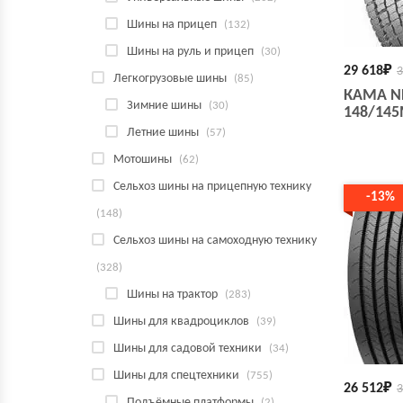
Шины на прицеп
(132)
Шины на руль и прицеп
(30)
29 618
₽
3
Легкогрузовые шины
(85)
КАМА NR
Зимние шины
(30)
148/14
Летние шины
(57)
Мотошины
(62)
Сельхоз шины на прицепную технику
-13%
(148)
Сельхоз шины на самоходную технику
(328)
Шины на трактор
(283)
Шины для квадроциклов
(39)
Шины для садовой техники
(34)
Шины для спецтехники
(755)
26 512
₽
3
Подъёмные платформы
(2)