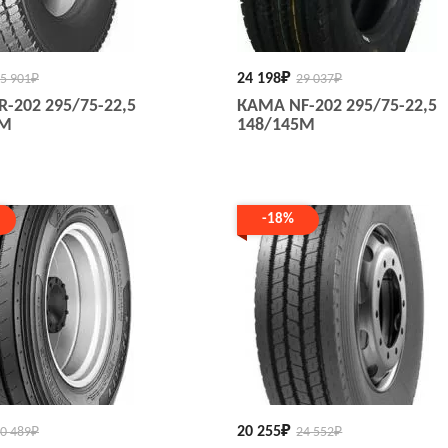
24 198
₽
5 901
₽
29 037
₽
-202 295/75-22,5
КАМА NF-202 295/75-22,5
5M
148/145M
-18%
20 255
₽
0 489
₽
24 552
₽