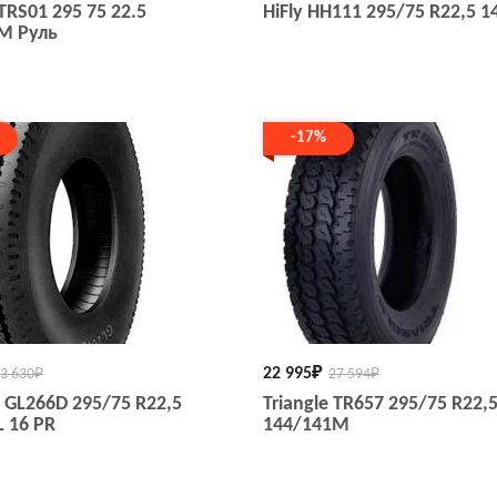
 TRS01 295 75 22.5
HiFly HH111 295/75 R22,5 1
M Руль
-17%
22 995
₽
3 630
₽
27 594
₽
 GL266D 295/75 R22,5
Triangle TR657 295/75 R22,
L 16 PR
144/141M