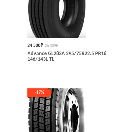
24 500
₽
26 009
₽
Advance GL283A 295/75R22.5 PR16
146/143L TL
-17%