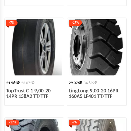
-7%
-17%
21 562
₽
23 072
₽
29 076
₽
34 892
₽
TopTrust C-1 9,00-20
LingLong 9,00-20 16PR
14PR 158A2 TT/TTF
160A5 LF401 TT/TTF
-17%
-7%