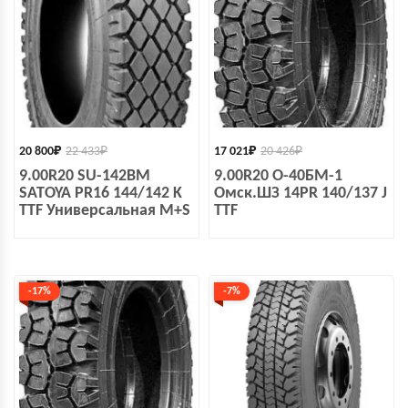
20 800
₽
22 433
₽
17 021
₽
20 426
₽
9.00R20 SU-142BM
9.00R20 О-40БМ-1
SATOYA PR16 144/142 K
Омск.ШЗ 14PR 140/137 J
TTF Универсальная M+S
TTF
-17%
-7%