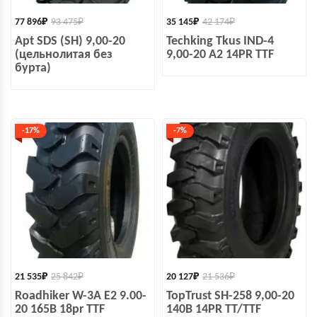
77 896
₽
93 475
₽
35 145
₽
42 174
₽
Apt SDS (SH) 9,00-20
Techking Tkus IND-4
(цельнолитая без
9,00-20 A2 14PR TTF
бурта)
-17%
-7%
21 535
₽
25 842
₽
20 127
₽
21 536
₽
Roadhiker W-3A E2 9.00-
TopTrust SH-258 9,00-20
20 165B 18pr TTF
140B 14PR TT/TTF