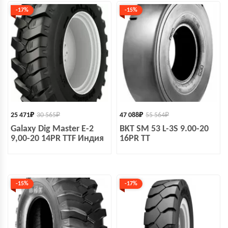
-17%
-15%
25 471
₽
30 565
₽
47 088
₽
55 564
₽
Galaxy Dig Master E-2
BKT SM 53 L-3S 9.00-20
9,00-20 14PR TTF Индия
16PR TT
-15%
-17%