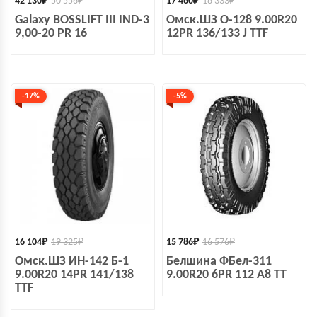
42 130
₽
50 556
₽
17 460
₽
18 333
₽
Galaxy BOSSLIFT III IND-3
Омск.ШЗ О-128 9.00R20
9,00-20 PR 16
12PR 136/133 J TTF
-17%
-5%
16 104
₽
19 325
₽
15 786
₽
16 576
₽
Омск.ШЗ ИН-142 Б-1
Белшина ФБел-311
9.00R20 14PR 141/138
9.00R20 6PR 112 A8 TT
TTF