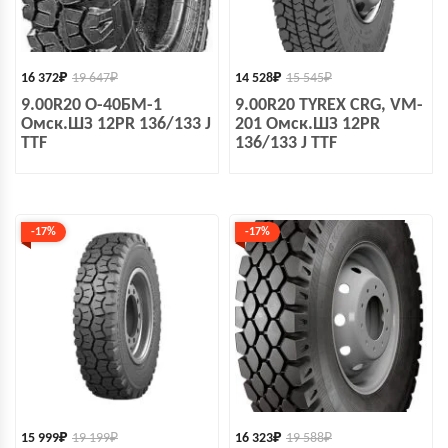
16 372
₽
19 647
₽
14 528
₽
15 545
₽
9.00R20 О-40БМ-1
9.00R20 TYREX CRG, VM-
Омск.ШЗ 12PR 136/133 J
201 Омск.ШЗ 12PR
TTF
136/133 J TTF
-17%
-17%
15 999
₽
19 199
₽
16 323
₽
19 588
₽