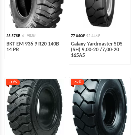
35 578
₽
41 983
₽
77 040
₽
92 448
₽
BKT EM 936 9 R20 140B
Galaxy Yardmaster SDS
14 PR
(SH) 9,00-20 /7,00-20
165A5
-17%
-17%