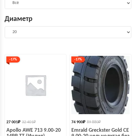
Диаметр
-17%
-17%
27 001
₽
32 401
₽
74 900
₽
89 880
₽
Apollo AWE 713 9.00-20
Emrald Greckster Gold СЕ