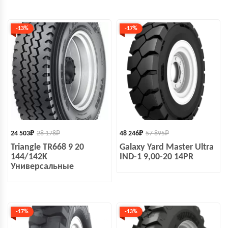
-13%
-17%
24 503
₽
28 178
₽
48 246
₽
57 895
₽
Triangle TR668 9 20
Galaxy Yard Master Ultra
144/142K
IND-1 9,00-20 14PR
Универсальные
-17%
-13%