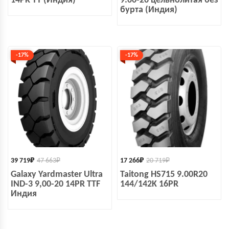
14PR TT (Индия)
9.00-20 цельнолитая без
бурта (Индия)
-17%
-17%
39 719
₽
47 663
₽
17 266
₽
20 719
₽
Galaxy Yardmaster Ultra
Taitong HS715 9.00R20
IND-3 9,00-20 14PR TTF
144/142K 16PR
Индия