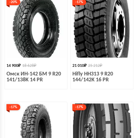
-20%
-17%
14 900
₽
18 628
₽
21 010
₽
25 212
₽
Омск ИН-142 БМ 9 R20
Hifly HH313 9 R20
141/138K 14 PR
144/142K 16 PR
-17%
-17%