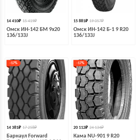
14 410
₽
15 419
₽
15 881
₽
19 057
₽
Омск ИН-142 БМ 9x20
Омск ИН-142 Б-1 9 R20
136/133J
136/133J
-17%
-17%
14 381
₽
17 258
₽
20 112
₽
24 134
₽
Барнаул Forward
Кама NU-901 9 R20