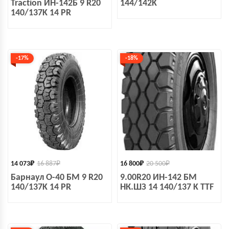
Traction ИН-142Б 9 R20
144/142K
140/137K 14 PR
-17%
-18%
14 073
₽
16 887
₽
16 800
₽
20 500
₽
Барнаул О-40 БМ 9 R20
9.00R20 ИН-142 БМ
140/137K 14 PR
НК.ШЗ 14 140/137 K TTF