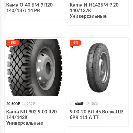
Кама О-40 БМ 9 R20
Kama И-Н142БМ 9 20
140/137J 14 PR
140/137K
Универсальные
-18%
-5%
20 500
₽
24 932
₽
11 600
₽
12 180
₽
Kama NU 902 9.00 R20
9.00-20 ВЛ-45 Волж.ШЗ
144/142K
6PR 111 A TT
Универсальные