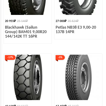
20 955
₽
25 146
₽
27 000
₽
35 624
₽
Blackhawk (Sailun
Petlas NB38 E3 9,00-20
Group) BAM01 9,00R20
137B 14PR
144/142K TT 16PR
-17%
-5%