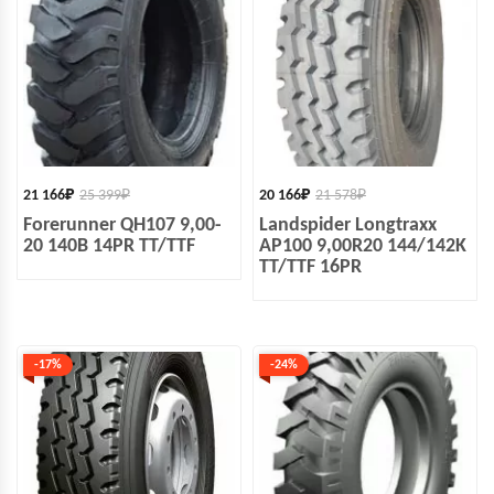
21 166
₽
25 399
₽
20 166
₽
21 578
₽
Forerunner QH107 9,00-
Landspider Longtraxx
20 140B 14PR TT/TTF
AP100 9,00R20 144/142K
TT/TTF 16PR
-17%
-24%