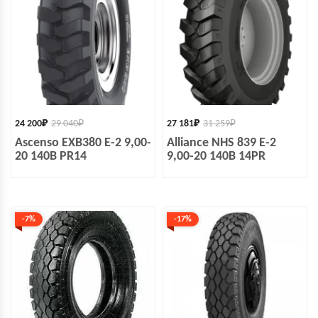
24 200
₽
29 040
₽
27 181
₽
31 259
₽
Ascenso EXB380 E-2 9,00-
Alliance NHS 839 E-2
20 140B PR14
9,00-20 140B 14PR
-7%
-17%