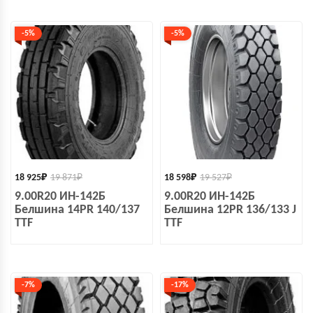
-5%
-5%
18 925
₽
19 871
₽
18 598
₽
19 527
₽
9.00R20 ИН-142Б
9.00R20 ИН-142Б
Белшина 14PR 140/137
Белшина 12PR 136/133 J
TTF
TTF
-7%
-17%