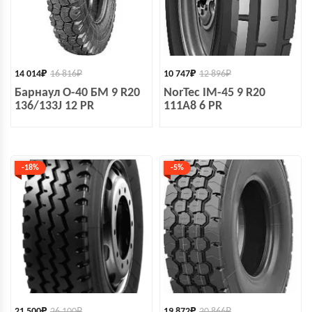
14 014
₽
16 816
₽
10 747
₽
12 896
₽
Барнаул О-40 БМ 9 R20
NorTec IM-45 9 R20
136/133J 12 PR
111A8 6 PR
-18%
-5%
21 500
₽
26 100
₽
19 872
₽
20 866
₽