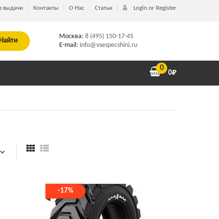
в выдачи
Контакты
О Нас
Статьи
Login or Register
Москва:
8 (495) 150-17-45
Найти
E-mail:
info@vsespecshini.ru
0
0
₽
-17%