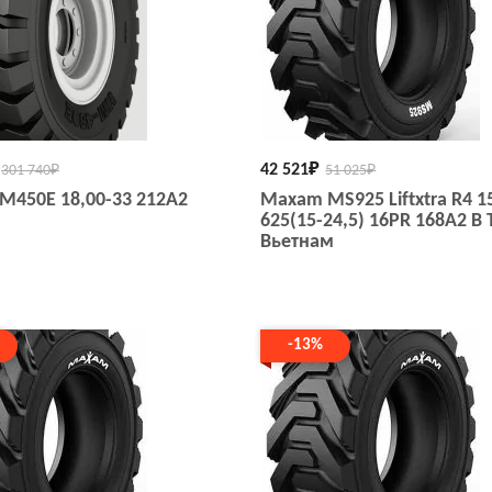
42 521
₽
301 740
₽
51 025
₽
HM450E 18,00-33 212A2
Maxam MS925 Liftxtra R4 1
625(15-24,5) 16PR 168A2 B 
Вьетнам
-13%