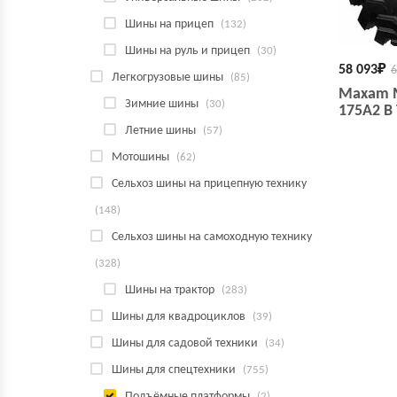
Шины на прицеп
(132)
Шины на руль и прицеп
(30)
58 093
₽
6
Легкогрузовые шины
(85)
Maxam M
Зимние шины
(30)
175A2 B
Летние шины
(57)
Мотошины
(62)
Сельхоз шины на прицепную технику
(148)
Сельхоз шины на самоходную технику
(328)
Шины на трактор
(283)
Шины для квадроциклов
(39)
Шины для садовой техники
(34)
Шины для спецтехники
(755)
Подъёмные платформы
(2)