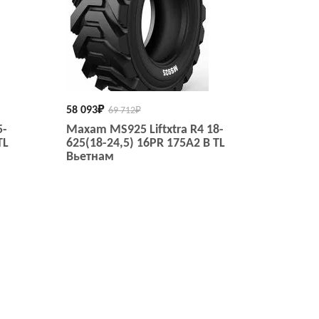
58 093
₽
69 712
₽
5-
Maxam MS925 Liftxtra R4 18-
TL
625(18-24,5) 16PR 175A2 B TL
Вьетнам