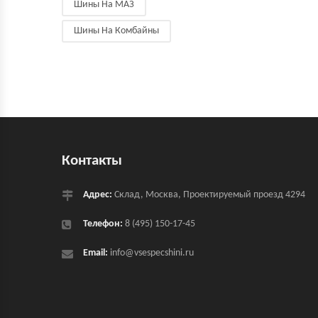
Шины На МАЗ
Шины На Комбайны
Контакты
Адрес:
Склад, Москва, Проектируемый проезд 4294
Телефон:
8 (495) 150-17-45
Email:
info@vsespecshini.ru