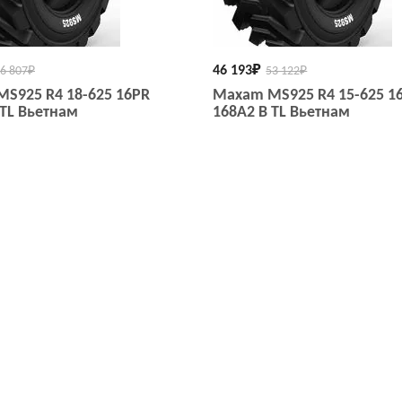
46 193
₽
6 807
₽
53 122
₽
S925 R4 18-625 16PR
Maxam MS925 R4 15-625 1
 TL Вьетнам
168A2 B TL Вьетнам