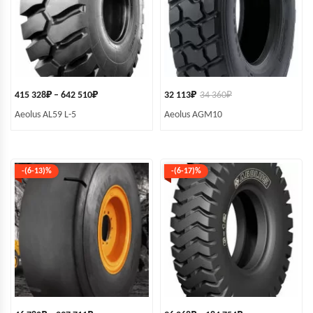
415 328
₽
–
642 510
₽
32 113
₽
34 360
₽
Aeolus AL59 L-5
Aeolus AGM10
-(6-13)%
-(6-17)%