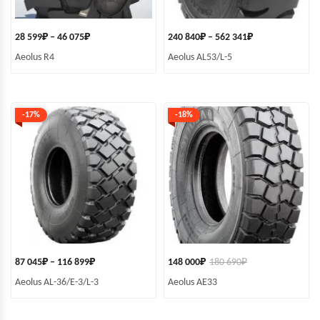
28 599
₽
–
46 075
₽
240 840
₽
–
562 341
₽
Aeolus R4
Aeolus AL53/L-5
-17%
-18%
87 045
₽
–
116 899
₽
148 000
₽
180 690
₽
Aeolus AL-36/E-3/L-3
Aeolus AE33