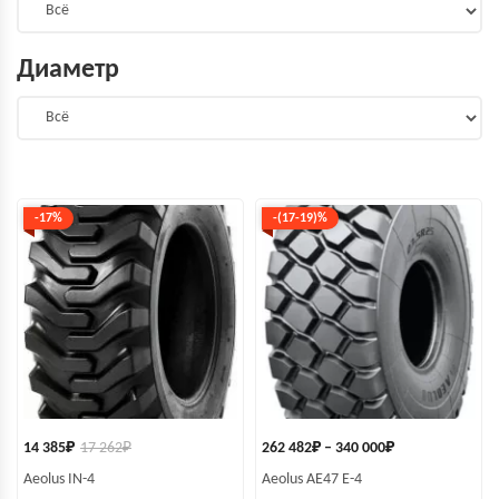
Диаметр
-17%
-(17-19)%
14 385
₽
17 262
₽
262 482
₽
–
340 000
₽
Aeolus IN-4
Aeolus AE47 E-4