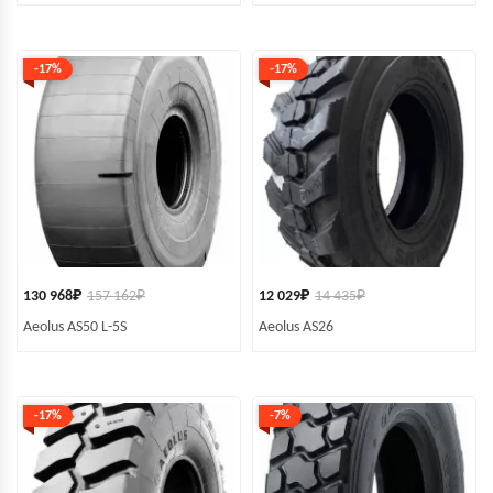
-17%
-17%
130 968
₽
157 162
₽
12 029
₽
14 435
₽
Aeolus AS50 L-5S
Aeolus AS26
-17%
-7%