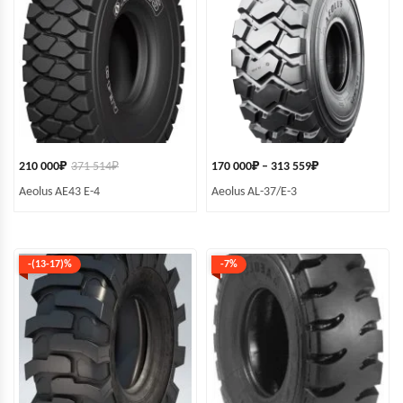
210 000
₽
371 514
₽
170 000
₽
–
313 559
₽
Aeolus AE43 E-4
Aeolus AL-37/E-3
-(13-17)%
-7%