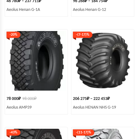
46 780
₽
–
237 711
₽
96 268
₽
–
184 754
₽
Aeolus Henan G-1A
Aeolus Henan G-12
-20%
-(7-17)%
78 000
₽
98 000
₽
206 275
₽
–
222 453
₽
Aeolus AMP39
Aeolus HENAN NHS G-19
-43%
-(11-17)%