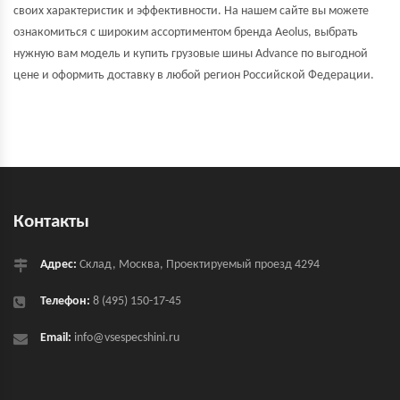
своих характеристик и эффективности. На нашем сайте вы можете
ознакомиться с широким ассортиментом бренда Aeolus, выбрать
нужную вам модель и купить грузовые шины Advance по выгодной
цене и оформить доставку в любой регион Российской Федерации.
Контакты
Адрес:
Склад, Москва, Проектируемый проезд 4294
Телефон:
8 (495) 150-17-45
Email:
info@vsespecshini.ru