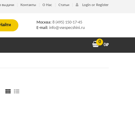
в выдачи
Контакты
О Нас
Статьи
Login or Register
Москва:
8 (495) 150-17-45
Найти
E-mail:
info@vsespecshini.ru
0
0
₽