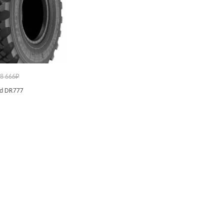
8 666
₽
ad DR777