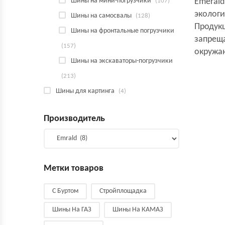
Шины на мини-погрузчики
Emerald
(107)
экологи
Шины на самосвалы
(128)
Продук
Шины на фронтальные погрузчики
запреща
(157)
окружа
Шины на экскаваторы-погрузчики
(213)
Шины для картинга
(4)
Производитель
Метки товаров
С Буртом
Стройплощадка
Шины На ГАЗ
Шины На КАМАЗ