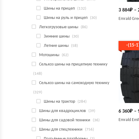
Шины на прицеп
(132)
3 884
₽
–
Шины на руль и прицеп
(30)
Emrald Gre
Легкогрузовые шины
(86)
Зимние шины
(30)
-(15-
Летние шины
(58)
Мотошины
(62)
Сельхоз шины на прицепную технику
(148)
Сельхоз шины на самоходную технику
(329)
Шины на трактор
(284)
Шины для квадроциклов
(39)
6 360
₽
–
Emrald EmP
Шины для садовой техники
(36)
Шины для спецтехники
(756)
Подъёмные платформы
(2)