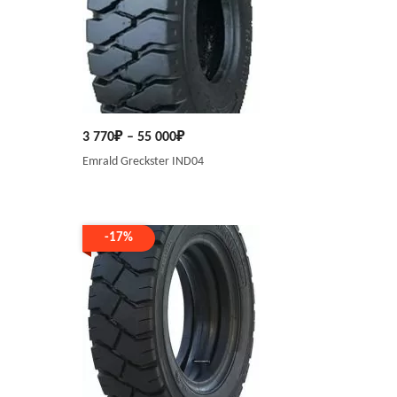
3 770
₽
–
55 000
₽
Emrald Greckster IND04
-17%