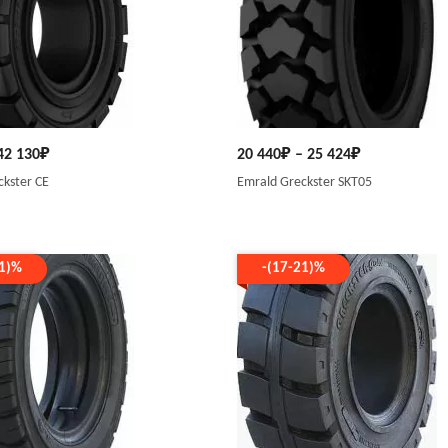
42 130
₽
20 440
₽
–
25 424
₽
ckster СЕ
Emrald Greckster SKT05
21)%
-(17-21)%