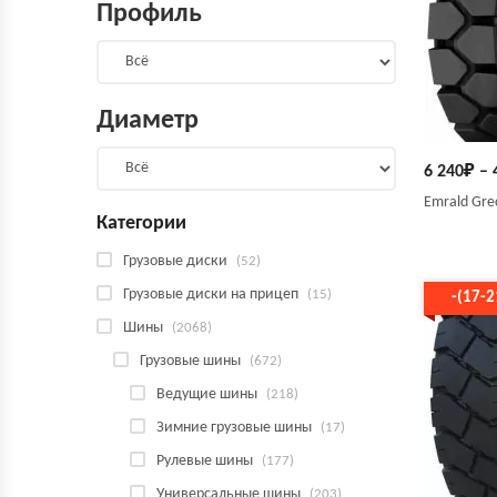
Профиль
Диаметр
6 240
₽
–
Emrald Gre
Категории
Грузовые диски
(52)
Грузовые диски на прицеп
(15)
-(17-
Шины
(2068)
Грузовые шины
(672)
Ведущие шины
(218)
Зимние грузовые шины
(17)
Рулевые шины
(177)
Универсальные шины
(203)