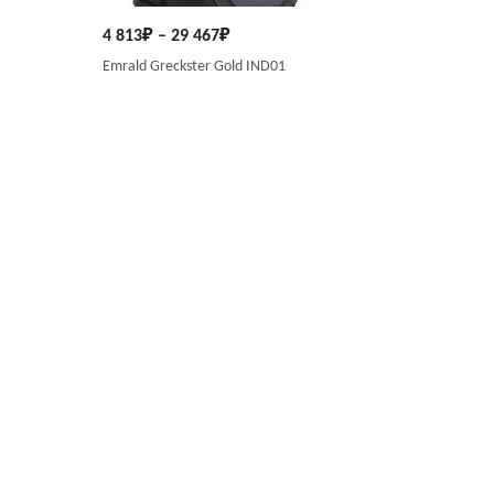
4 813
₽
–
29 467
₽
Emrald Greckster Gold IND01