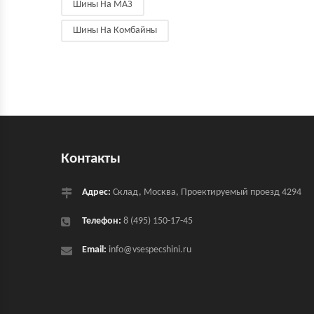
Шины На МАЗ
Шины На Комбайны
Контакты
Адрес:
Склад, Москва, Проектируемый проезд 4294
Телефон:
8 (495) 150-17-45
Email:
info@vsespecshini.ru