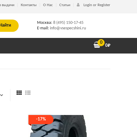
в выдачи
Контакты
О Нас
Статьи
Login or Register
Москва:
8 (495) 150-17-45
Найти
E-mail:
info@vsespecshini.ru
0
0
₽
-17%