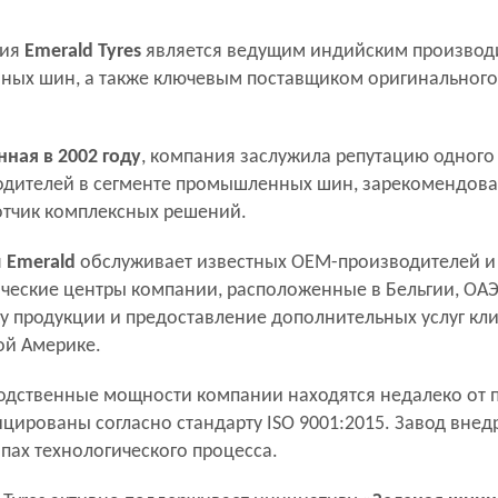
ия
Emerald Tyres
является ведущим индийским производи
ных шин, а также ключевым поставщиком оригинального
ная в 2002 году
, компания заслужила репутацию одного
одителей в сегменте промышленных шин, зарекомендова
отчик комплексных решений.
я
Emerald
обслуживает известных OEM-производителей и 
ческие центры компании, расположенные в Бельгии, ОА
у продукции и предоставление дополнительных услуг кли
ой Америке.
дственные мощности компании находятся недалеко от п
цированы согласно стандарту ISO 9001:2015. Завод внед
апах технологического процесса.