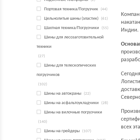
Портовая техника/Погрузчик
(44)
Компан
Цельнолитые шины (эластик)
(61)
накатан
Шахтная техника/Погрузчики
(55)
Индии.
Шины для лесозаготовительной
Основан
техники
произв
(27)
разраб
Шины для телескопических
Сегодн
погрузчиков
Логисти
(102)
доставк
Шины на автокраны
(22)
Северн
Шины на асфальтоукладчики
(28)
Произво
Шины на вилочные погрузчики
сертифи
(140)
всех эт
Шины на грейдеры
(107)