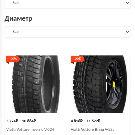
Диаметр
-20%
-20%
5 774
₽
–
10 884
₽
4 816
₽
–
11 622
₽
Viatti Vettore Inverno V-524
Viatti Vettore Brina V-525