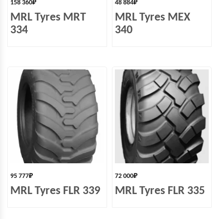
158 360
₽
48 884
₽
MRL Tyres MRT
MRL Tyres MEX
334
340
95 777
₽
72 000
₽
MRL Tyres FLR 339
MRL Tyres FLR 335