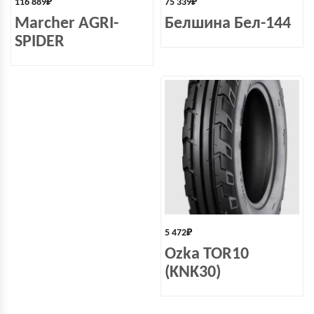
116 889
₽
75 339
₽
Marcher AGRI-
Белшина Бел-144
SPIDER
5 472
₽
Ozka TOR10
(KNK30)