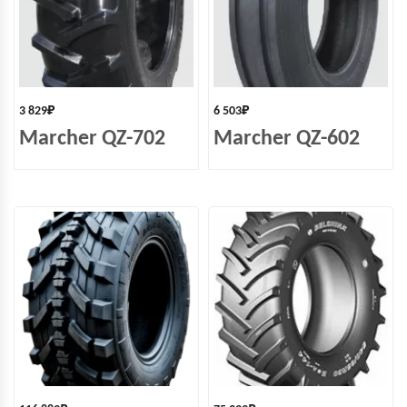
3 829
₽
6 503
₽
Marcher QZ-702
Marcher QZ-602