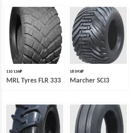
110 134
₽
18 093
₽
MRL Tyres FLR 333
Marcher SCI3