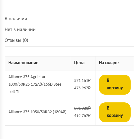
В наличии
Нет в наличии
Отзывы (0)
Наименование
Цена
На складе
Alliance 375 Agri-star
571 161
₽
В
1000/50R25 172A8/166D Steel
475 967
₽
корзину
belt TL
591 321
₽
В
Alliance 375 1050/50R32 (180A8)
492 767
₽
корзину