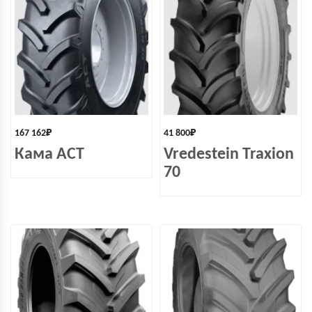
167 162
₽
41 800
₽
Кама ACT
Vredestein Traxion
70