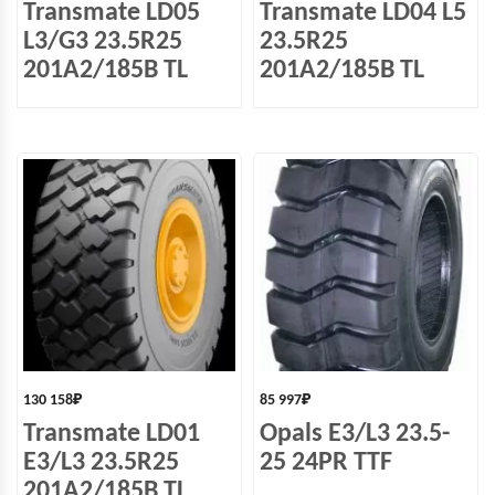
Transmate LD05
Transmate LD04 L5
L3/G3 23.5R25
23.5R25
201A2/185B TL
201A2/185B TL
130 158
₽
85 997
₽
Transmate LD01
Opals Е3/L3 23.5-
E3/L3 23.5R25
25 24PR TTF
201A2/185B TL