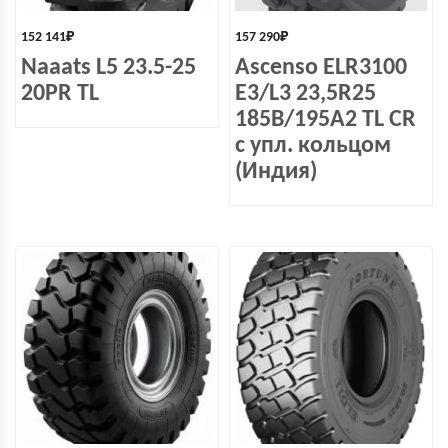
152 141
₽
157 290
₽
Naaats L5 23.5-25
Ascenso ELR3100
20PR TL
E3/L3 23,5R25
185B/195A2 TL CR
с упл. кольцом
(Индия)