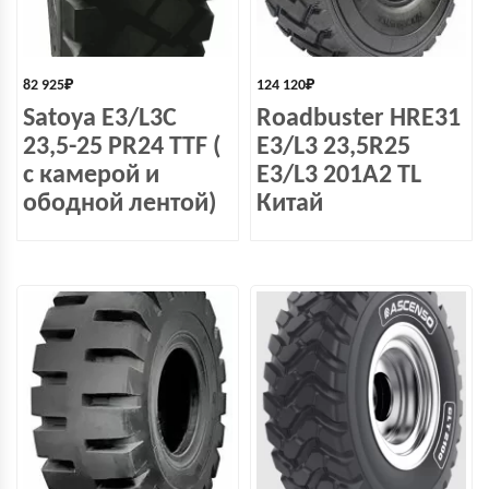
82 925
₽
124 120
₽
Satoya E3/L3C
Roadbuster HRE31
23,5-25 PR24 TTF (
E3/L3 23,5R25
с камерой и
E3/L3 201A2 TL
ободной лентой)
Китай