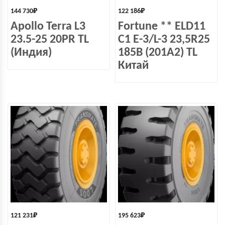
144 730
₽
122 186
₽
Apollo Terra L3
Fortune ** ELD11
23.5-25 20PR TL
C1 E-3/L-3 23,5R25
(Индия)
185B (201A2) TL
Китай
121 231
₽
195 623
₽