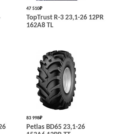
47 510
₽
6
TopTrust R-3 23,1-26 12PR
162A8 TL
83 998
₽
26
Petlas BD65 23,1-26