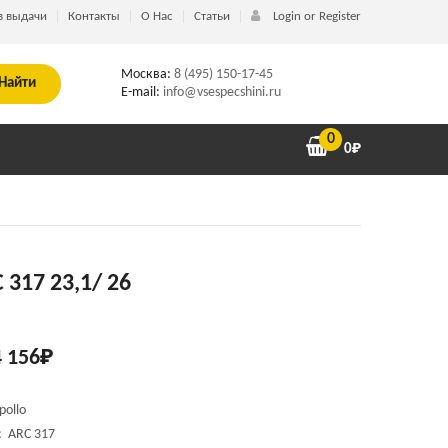
в выдачи
Контакты
О Нас
Статьи
Login or Register
Москва:
8 (495) 150-17-45
Найти
E-mail:
info@vsespecshini.ru
0
0
₽
 317 23,1/ 26
 156
₽
pollo
: ARC 317