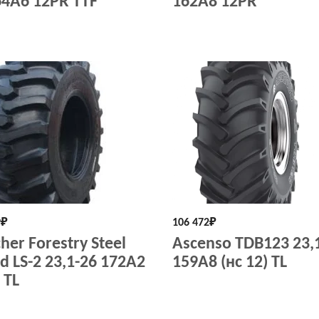
64A6 12PR TTF
162A8 12PR
9
₽
106 472
₽
her Forestry Steel
Ascenso TDB123 23,
d LS-2 23,1-26 172A2
159A8 (нс 12) TL
 TL