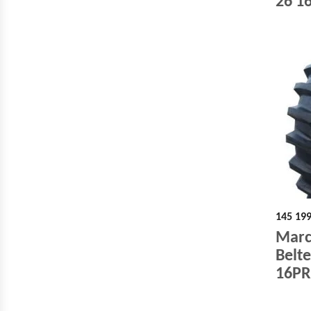
26 1
145 19
Marc
Belte
16PR