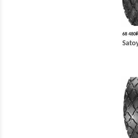
68 480
Sato