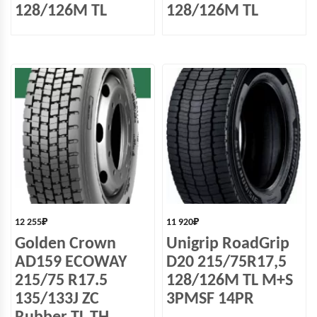
128/126M TL
128/126M TL
12 255
₽
11 920
₽
Golden Crown
Unigrip RoadGrip
AD159 ECOWAY
D20 215/75R17,5
215/75 R17.5
128/126M TL M+S
135/133J ZC
3PMSF 14PR