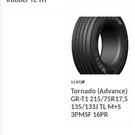
Rubber TL TH
11 072
₽
Tornado (Advance)
GR-T1 215/75R17,5
135/133J TL M+S
3PMSF 16PR