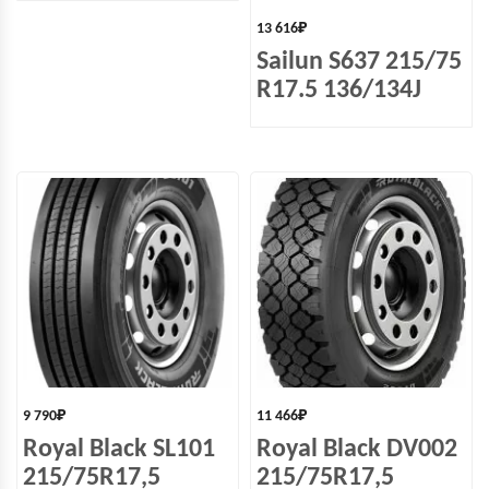
13 616
₽
Sailun S637 215/75
R17.5 136/134J
9 790
₽
11 466
₽
Royal Black SL101
Royal Black DV002
215/75R17,5
215/75R17,5