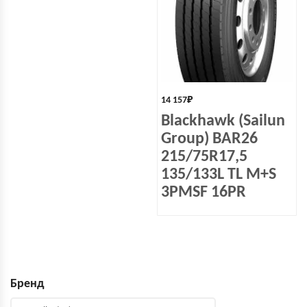
14 157
₽
Blackhawk (Sailun
Group) BAR26
215/75R17,5
135/133L TL M+S
3PMSF 16PR
Бренд