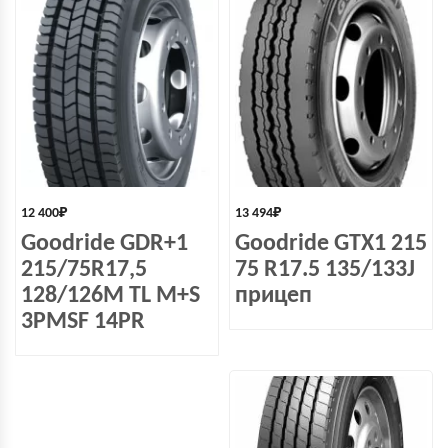
12 400
₽
13 494
₽
Goodride GDR+1
Goodride GTX1 215
215/75R17,5
75 R17.5 135/133J
128/126M TL M+S
прицеп
3PMSF 14PR