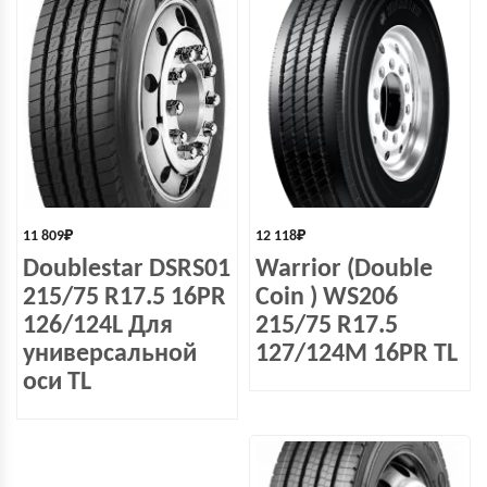
11 809
₽
12 118
₽
Doublestar DSRS01
Warrior (Double
215/75 R17.5 16PR
Coin ) WS206
126/124L Для
215/75 R17.5
универсальной
127/124M 16PR TL
оси TL