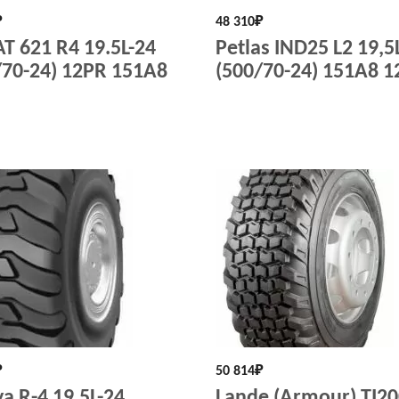
₽
48 310
₽
AT 621 R4 19.5L-24
Petlas IND25 L2 19,5
/70-24) 12PR 151A8
(500/70-24) 151A8 
₽
50 814
₽
a R-4 19,5L-24
Lande (Armour) TI2