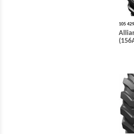
105 42
Alli
(156