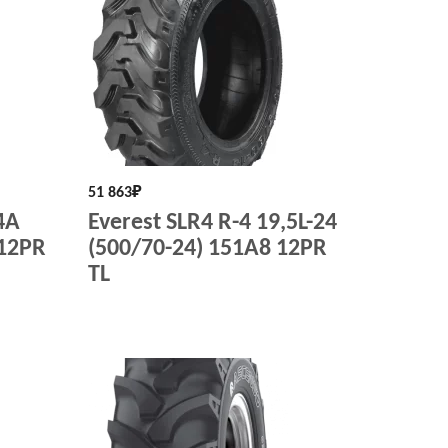
51 863
₽
4A
Everest SLR4 R-4 19,5L-24
 12PR
(500/70-24) 151A8 12PR
TL