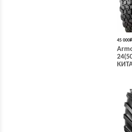
45 000
Armo
24(5
КИТ