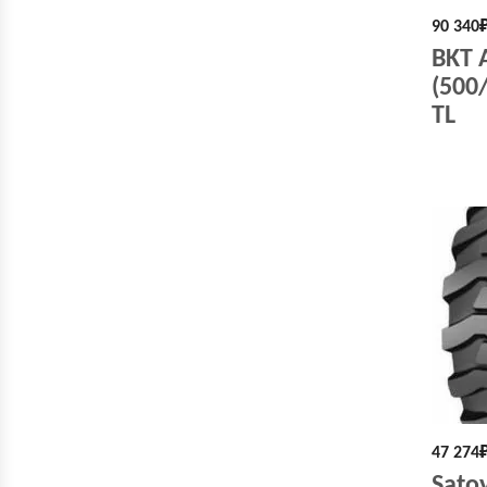
90 340
BKT 
(500
TL
47 274
Satoy