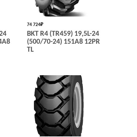
74 724
₽
-24
BKT R4 (TR459) 19,5L-24
54A8
(500/70-24) 151A8 12PR
TL