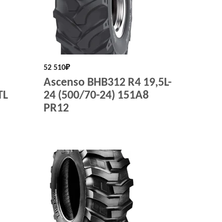
52 510
₽
Ascenso BHB312 R4 19,5L-
TL
24 (500/70-24) 151A8
PR12