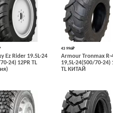
₽
43 996
₽
y Ez Rider 19.5L-24
Armour Tronmax R-
/70-24) 12PR TL
19,5L-24(500/70-24)
ия)
TL КИТАЙ