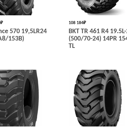
9
₽
108 184
₽
ance 570 19,5LR24
BKT TR 461 R4 19.5L
A8/153B)
(500/70-24) 14PR 1
TL