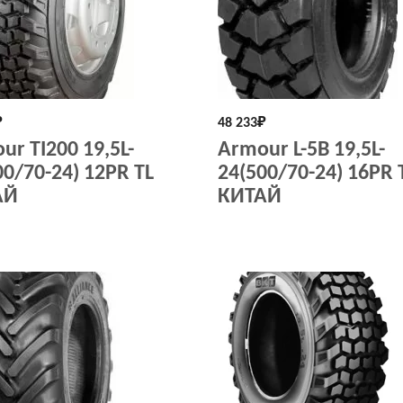
₽
48 233
₽
ur TI200 19,5L-
Armour L-5B 19,5L-
00/70-24) 12PR TL
24(500/70-24) 16PR 
АЙ
КИТАЙ