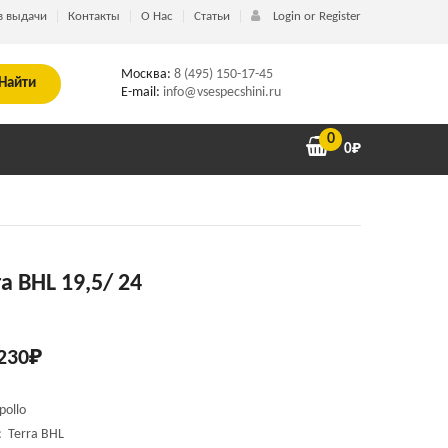
в выдачи
Контакты
О Нас
Статьи
Login or Register
Москва:
8 (495) 150-17-45
Найти
E-mail:
info@vsespecshini.ru
0
0
₽
ra BHL 19,5/ 24
230
₽
pollo
 Terra BHL