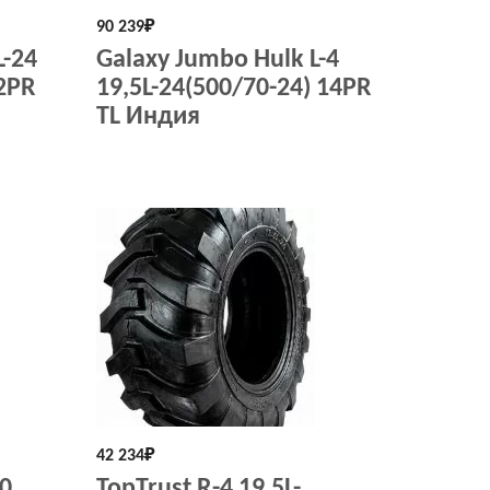
90 239
₽
L-24
Galaxy Jumbo Hulk L-4
12PR
19,5L-24(500/70-24) 14PR
TL Индия
42 234
₽
00
TopTrust R-4 19,5L-