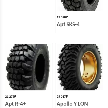
13 020
₽
Apt SKS-4
21 275
₽
25 017
₽
Apt R-4+
Apollo Y LON