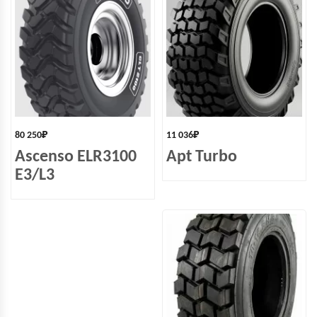
80 250
₽
11 036
₽
Ascenso ELR3100
Apt Turbo
E3/L3