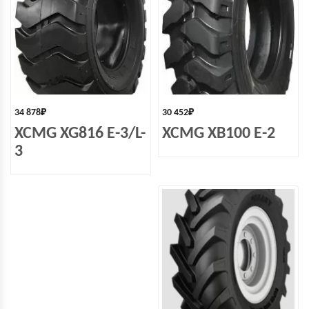
34 878
₽
30 452
₽
XCMG XG816 E-3/L-
XCMG XB100 E-2
3