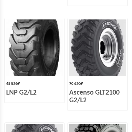
45 826
₽
70 620
₽
LNP G2/L2
Ascenso GLT2100
G2/L2