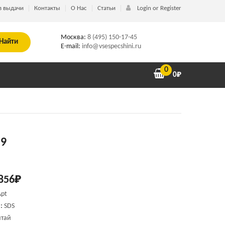
в выдачи
Контакты
О Нас
Статьи
Login or Register
Москва:
8 (495) 150-17-45
Найти
E-mail:
info@vsespecshini.ru
0
0
₽
 9
856
₽
Apt
:
SDS
тай