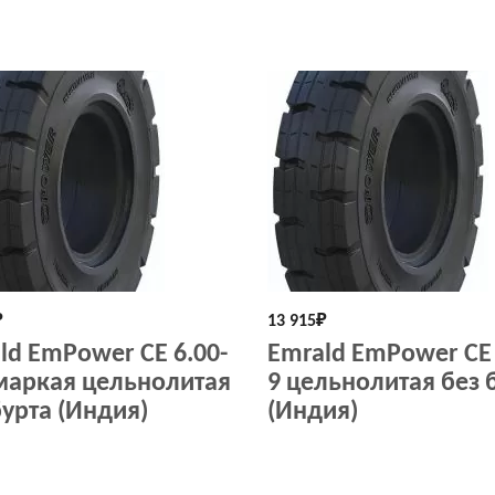
₽
13 915
₽
ld EmPower СЕ 6.00-
Emrald EmPower СЕ 
маркая цельнолитая
9 цельнолитая без 
бурта (Индия)
(Индия)