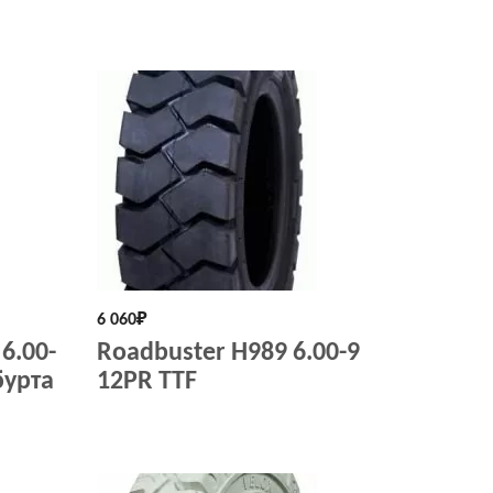
6 060
₽
6.00-
Roadbuster H989 6.00-9
бурта
12PR TTF