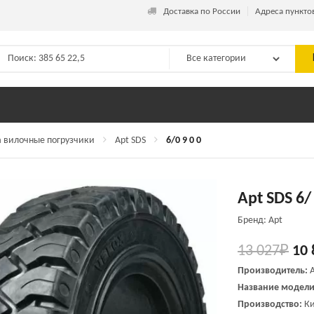
_
Доставка по России
Адреса пункто
 вилочные погрузчики
Apt SDS
6/0 9 0 0
Apt SDS 6/
Бренд: Apt
13 027
₽
10 
Производитель:
Название модели
Производство:
Ки