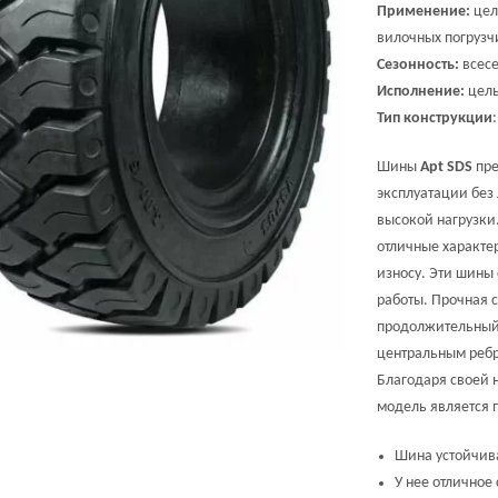
Применение:
цел
вилочных погрузч
Сезонность:
всесе
Исполнение:
цель
Тип конструкции
Шины
Apt SDS
пре
эксплуатации без 
высокой нагрузки
отличные характе
износу. Эти шины
работы. Прочная с
продолжительный 
центральным ребр
Благодаря своей 
модель является 
Шина устойчива
У нее отличное