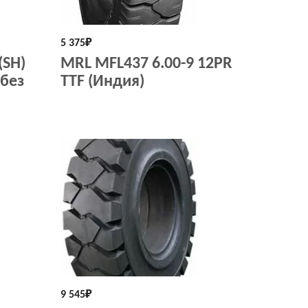
5 375
₽
(SH)
MRL MFL437 6.00-9 12PR
 без
TTF (Индия)
9 545
₽