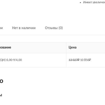
Имеет увеличе
ии
Нет в наличии
Отзывы (0)
ование
Цена
(QH) 6,00-9/4,00
13 027
₽
10 856
₽
о
ы