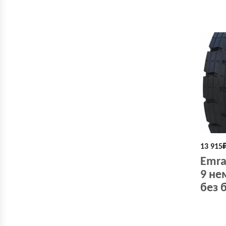
13 915
Emra
9 не
без 