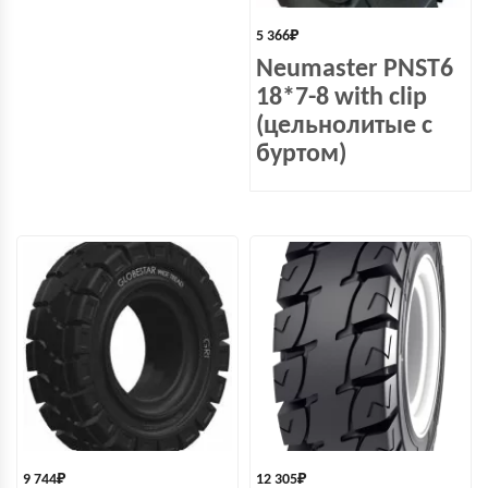
5 366
₽
Neumaster PNST6
18*7-8 with clip
(цельнолитые с
буртом)
9 744
₽
12 305
₽