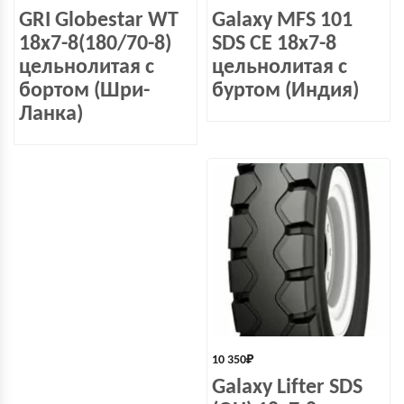
GRI Globestar WT
Galaxy MFS 101
18x7-8(180/70-8)
SDS СЕ 18х7-8
цельнолитая с
цельнолитая с
бортом (Шри-
буртом (Индия)
Ланка)
10 350
₽
Galaxy Lifter SDS