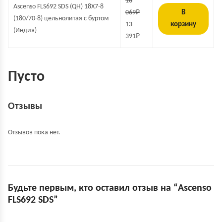
16
Ascenso FLS692 SDS (QH) 18X7-8
069
₽
В
(180/70-8) цельнолитая с буртом
13
корзину
(Индия)
391
₽
Пусто
Отзывы
Отзывов пока нет.
Будьте первым, кто оставил отзыв на “Ascenso
FLS692 SDS”