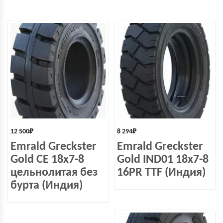
12 500
₽
8 294
₽
Emrald Greckster
Emrald Greckster
Gold СЕ 18х7-8
Gold IND01 18x7-8
цельнолитая без
16PR TTF (Индия)
бурта (Индия)