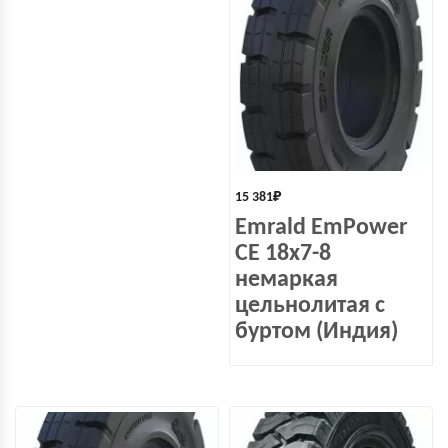
15 381
₽
Emrald EmPower
СЕ 18х7-8
немаркая
цельнолитая с
буртом (Индия)