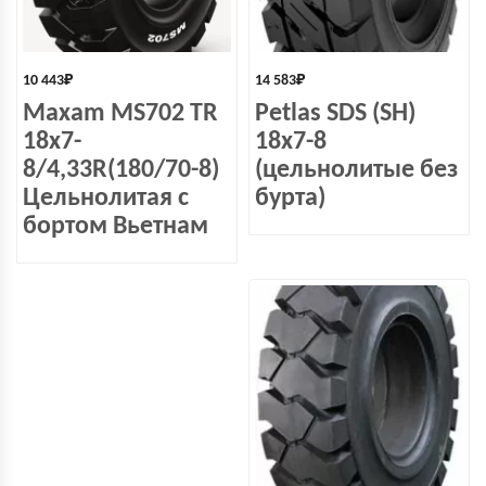
10 443
₽
14 583
₽
Maxam MS702 TR
Petlas SDS (SH)
18x7-
18x7-8
8/4,33R(180/70-8)
(цельнолитые без
Цельнолитая с
бурта)
бортом Вьетнам