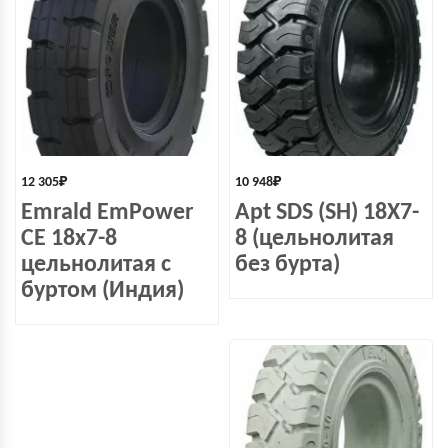
12 305
₽
10 948
₽
Emrald EmPower
Apt SDS (SH) 18X7-
СЕ 18х7-8
8 (цельнолитая
цельнолитая с
без бурта)
буртом (Индия)