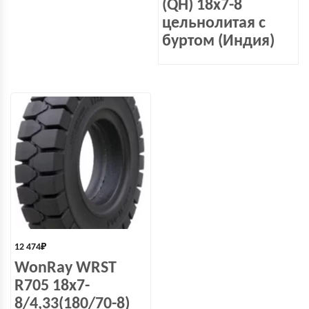
(QH) 18x7-8
цельнолитая с
буртом (Индия)
12 474
₽
WonRay WRST
R705 18x7-
8/4,33(180/70-8)