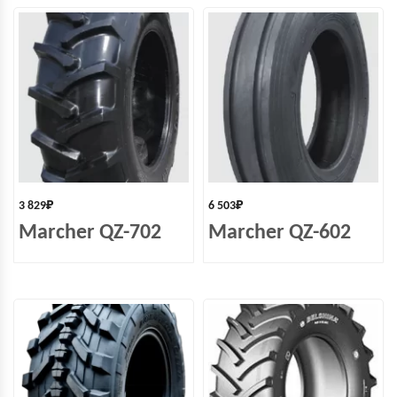
3 829
₽
6 503
₽
Marcher QZ-702
Marcher QZ-602