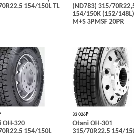
70R22,5 154/150L TL
(ND783) 315/70R22,
154/150K (152/148L)
M+S 3PMSF 20PR
₽
33 026
₽
i OH-320
Otani OH-301
70R22.5 154/150L
315/70R22.5 154/15