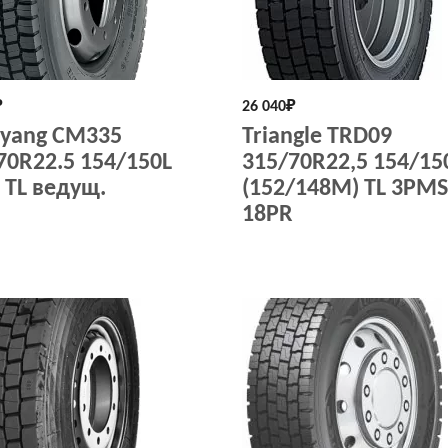
₽
26 040
₽
yang CM335
Triangle TRD09
70R22.5 154/150L
315/70R22,5 154/15
 TL ведущ.
(152/148M) TL 3PMS
18PR