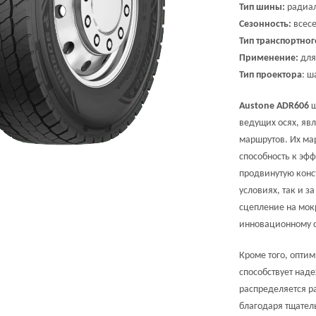
Тип шины:
радиал
Сезонность:
всесе
Тип транспортног
Применение:
для
Тип проектора
: 
Austone ADR606
ш
ведущих осях, яв
маршрутов. Их ма
способность к эфф
продвинутую конс
условиях, так и 
сцепление на мок
инновационному с
Кроме того, опти
способствует наде
распределяется р
благодаря тщате