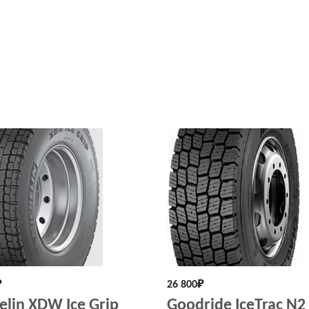
₽
26 800
₽
elin XDW Ice Grip
Goodride IceTrac N2