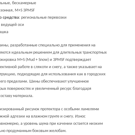
ьные, бескамерные
зонная, M+S 3PMSF
о средства
: региональные перевозки
 ведущей оси
шашка
ины, разработанные специально для применения на
ляются идеальным решением для длительных транспортных
ркировка M+S (Mud + Snow) и 3PMSF подтверждает
ективной работе в слякоти и снегу, а также указывает на
трукцию, подходящую для использования как в городских
за его пределами. Шины обеспечивают улучшенное
рых поверхностях и увеличенный ресурс благодаря
оставу материала.
мизированный рисунок протектора с особыми ламелями
жной адгезии на влажном грунте и снегу. Износ
авномерно, а уровень шума при качении остается низким
льно продуманным боковым желобам.