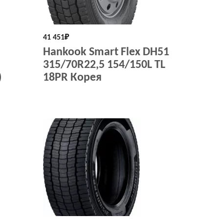
41 451
₽
Hankook Smart Flex DH51
315/70R22,5 154/150L TL
)
18PR Корея