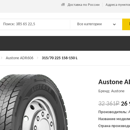
_
Доставка по России
Адреса пункто
Austone ADR606
315/70 225 156-150 L
Austone A
Бренд: Austone
32 361
₽
26 
Производитель:
Название модели
Страна производи