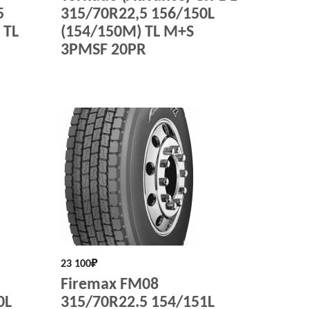
5
315/70R22,5 156/150L
 TL
(154/150M) TL M+S
3PMSF 20PR
23 100
₽
Firemax FM08
0L
315/70R22.5 154/151L