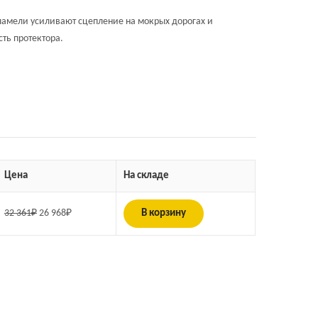
амели усиливают сцепление на мокрых дорогах и
ть протектора.
Цена
На складе
32 361
₽
26 968
₽
В корзину