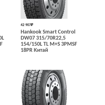
42 907
₽
Hankook Smart Control
0L
DW07 315/70R22,5
F
154/150L TL M+S 3PMSF
18PR Китай