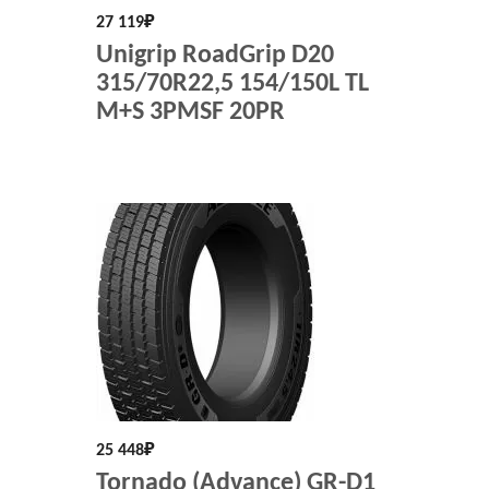
27 119
₽
Unigrip RoadGrip D20
315/70R22,5 154/150L TL
M+S 3PMSF 20PR
25 448
₽
Tornado (Advance) GR-D1