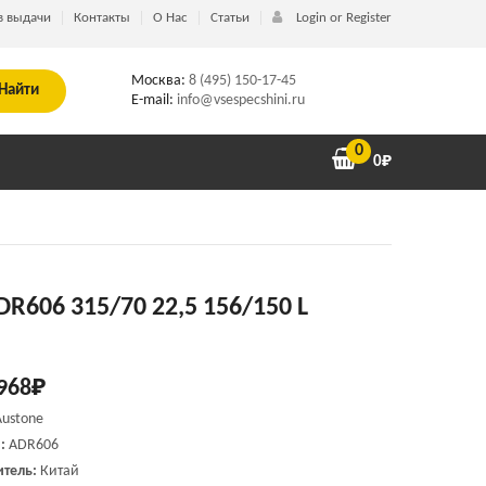
в выдачи
Контакты
О Нас
Статьи
Login or Register
Москва:
8 (495) 150-17-45
Найти
E-mail:
info@vsespecshini.ru
0
0
₽
DR606 315/70 22,5 156/150 L
968
₽
Austone
:
ADR606
тель:
Китай