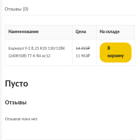
Отзывы (0)
Наименование
Цена
На складе
Барнаул У-2 8,25 R20 130/128К
14 355
₽
В
(240R508) TT К-84 нс12
11 963
₽
корзину
Пусто
Отзывы
Отзывов пока нет.