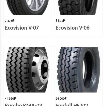
7 475
₽
8 801
₽
Ecovision V-07
Ecovision V-06
44 550
₽
24 000
₽