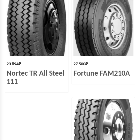
23 894
₽
27 500
₽
Nortec TR All Steel
Fortune FAM210A
111