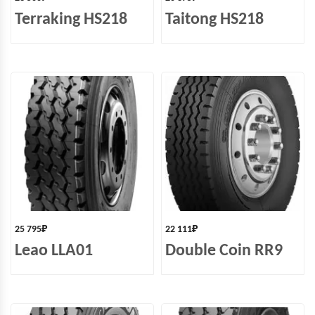
Terraking HS218
Taitong HS218
25 795
₽
22 111
₽
Leao LLA01
Double Coin RR9