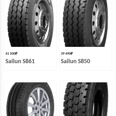
41 500
₽
39 490
₽
Sailun S861
Sailun S850