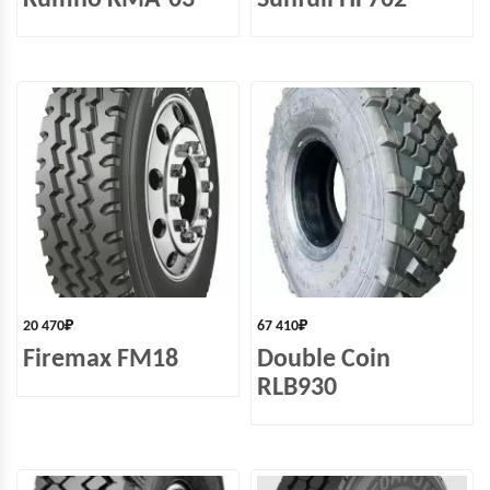
Kumho KMA-03
Sunfull HF702
20 470
₽
67 410
₽
Firemax FM18
Double Coin
RLB930