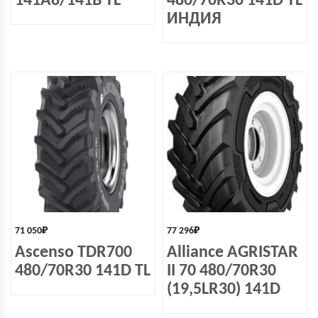
141A8/141B TL
480/70R30 141D TL
ИНДИЯ
71 050
₽
77 296
₽
Ascenso TDR700
Alliance AGRISTAR
480/70R30 141D TL
II 70 480/70R30
(19,5LR30) 141D