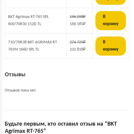
BKT Agrimax RT-765 SPL
196 098
₽
В
600/70R30 152D TL
166 185
₽
корзину
710/70R38 BKT AGRIMAX RT
274 725
₽
В
765M 166D SPL TL
232 818
₽
корзину
Отзывы
Отзывов пока нет.
Будьте первым, кто оставил отзыв на “BKT
Agrimax RT-765”