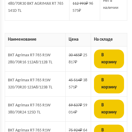
Нет в
480/70R30 BKT AGRIMAX RT 765
112 993
₽
96
наличии
141D TL
575
₽
Наименование
Цена
На складе
BKT Agrimax RT-765 R1W
30 465
₽
25
В
280/70R16 112A8/112B TL
817
₽
корзину
BKT Agrimax RT-765 R1W
45 514
₽
38
В
320/70R20 123A8/123B TL
571
₽
корзину
BKT Agrimax RT-765 R1W
69 637
₽
59
В
380/70R24 125D TL
014
₽
корзину
BKT Agrimax RT-765 R1W
75 924
₽
64
В