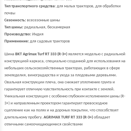
Тип транспортного средства
: для малых тракторов, для обработки
почвы
Сезонность:
всесезонные шины
Тип шины:
радиальная, бескамерная
Производство:
Индия
Применение:
для садовых тракторов
Шина
BKT Agrimax Turf RT 333 (R-3+)
является моделью с радиальной
конструкцией каркаса, специально созданной для использования на
небольших сельскохозяйственных тракторах, работающих в сфере
земледелия, виноградарства и ухода за плодовыми деревьями.
Овальная конструкции плеча, она снижает уплотнение грунта и
гарантирует отличную чувствительность при контакте с землей.
Уникальная конструкция с особенно глубоким исполнением шины (R-
3+) и направленным проектором гарантирует превосходное
сцепление как на полях и на дороных покрытии, что способствует
длительному пробегу.
AGRIMAX TURF RT 333 (R-3+)
обладает
отличными самоочищающимися свойствами