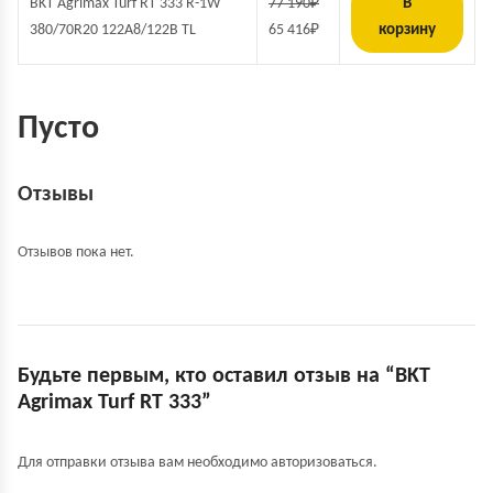
BKT Agrimax Turf RT 333 R-1W
77 190
₽
В
380/70R20 122A8/122B TL
65 416
₽
корзину
Пусто
Отзывы
Отзывов пока нет.
Будьте первым, кто оставил отзыв на “BKT
Agrimax Turf RT 333”
Для отправки отзыва вам необходимо
авторизоваться
.