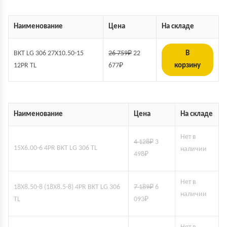
Наименование
Цена
На складе
BKT LG 306 27X10.50-15
26 759
₽
22
В
12PR TL
677
₽
корзину
Наименование
Цена
На складе
Нет в
4 128
₽
3
15X6.00-6 4PR BKT LG 306 TL
наличии
498
₽
Нет в
18X8.50-8 (18X8.5-8) 4PR BKT LG 306
7 189
₽
6
наличии
TL
093
₽