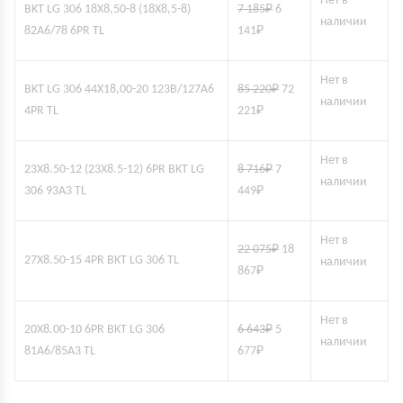
Нет в
BKT LG 306 18X8,50-8 (18X8,5-8)
7 185
₽
6
наличии
82A6/78 6PR TL
141
₽
Нет в
BKT LG 306 44X18,00-20 123B/127A6
85 220
₽
72
наличии
4PR TL
221
₽
Нет в
23X8.50-12 (23X8.5-12) 6PR BKT LG
8 716
₽
7
наличии
306 93A3 TL
449
₽
Нет в
22 075
₽
18
27X8.50-15 4PR BKT LG 306 TL
наличии
867
₽
Нет в
20X8.00-10 6PR BKT LG 306
6 643
₽
5
наличии
81A6/85A3 TL
677
₽