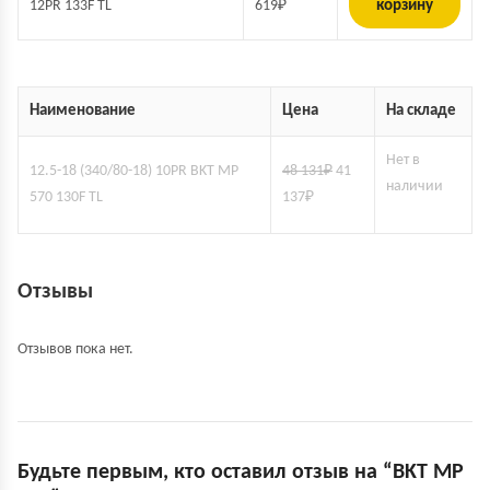
12PR 133F TL
619
₽
корзину
Наименование
Цена
На складе
Нет в
12.5-18 (340/80-18) 10PR BKT MP
48 131
₽
41
наличии
570 130F TL
137
₽
Отзывы
Отзывов пока нет.
Будьте первым, кто оставил отзыв на “BKT MP