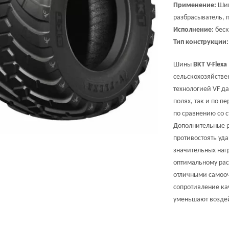
Применение:
Шин
разбрасыватель, 
Исполнение:
беск
Тип конструкции:
Шины
BKT V-Flexa
сельскохозяйстве
технологией VF д
полях, так и по 
по сравнению со 
Дополнительные р
противостоять уда
значительных наг
оптимальному расп
отличными самооч
сопротивление ка
уменьшают воздей