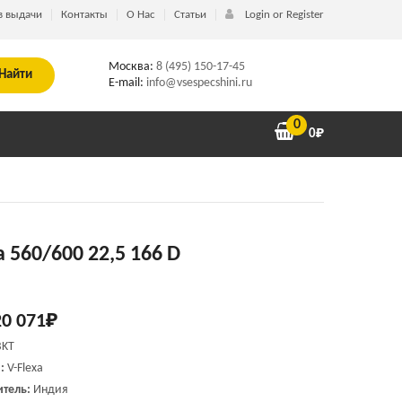
в выдачи
Контакты
О Нас
Статьи
Login or Register
Москва:
8 (495) 150-17-45
Найти
E-mail:
info@vsespecshini.ru
0
0
₽
a 560/600 22,5 166 D
20 071
₽
BKT
и:
V-Flexa
тель:
Индия