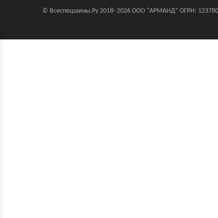
© Всеспецшины.Ру 2018- 2026 ООО “АРМАНД” ОГРН: 123780