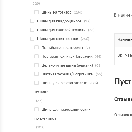
(329)
Шины на трактор
(284)
В налич
Шины для квадроциклов
(39)
Шины для садовой техники
(36)
Шины для спецтехники
(756)
Наимен
Подъёмные платформы
(2)
BKT V-Fl
Портовая техника/Погрузчик
(44)
Цельнолитые шины (эластик)
(61)
Шахтная техника/Погрузчики
(55)
Пуст
Шины для лесозаготовительной
техники
Отзыв
(27)
Шины для телескопических
Отзывов п
погрузчиков
(102)