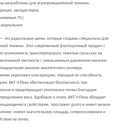
ы разработаны для агропромышленной техники,
прицеп, автоцистерна.
амерные (TL)
радиальная
— это радиальные шины, которые созданы специально для
нной техники. Этот современный флотационный продукт с
ает возможность транспортировать тяжелые грузы как на
пересеченной местности с уменьшенным давлением накачки
стандартными шинами аналогичного размера.
емни укрепляют конструкцию, повышая ее способность
рам. BKT V-Flexa обеспечивает безопасность при
рузках и предотвращает уплотнение почвы благодаря
ределению веса. Вдобавок к этому, BKT V-Flexa обладает
ищающимися свойствами, прослужит долго и имеет низкое
чению. имеют значительную площадь соприкосновения и
ствие на почву.