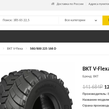
_
Доставка по России
Адреса пункто
BKT V-Flexa
560/600 225 166 D
BKT V-Flex
Бренд: BKT
141 684
₽
1
Производитель:
Название модел
Страна производи