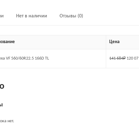
ии
Нет в наличии
Отзывы (0)
ование
Цена
exa VF 560/60R22.5 166D TL
141 684
₽
120 07
о
ы
ока нет.