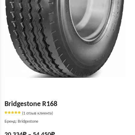
Bridgestone R168
(
1
отзыв клиента)
Бренд: Bridgestone
20 334
₽
–
54 450
₽