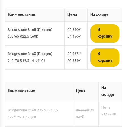
Наименование
Цена
На складе
Bridgestone R168 (Прицеп)
65 340
₽
В
385/65 R22,5 160K
54 450
₽
корзину
Bridgestone R168 (Прицеп)
22 367
₽
В
245/70 R19,5 141/140J
20 334
₽
корзину
На
Наименование
Цена
складе
Нет в
Bridgestone R168 205 65 R17,5
25 559
₽
24
наличии
127/125J Прицеп
342
₽