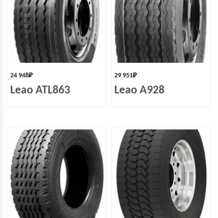
24 948
₽
29 951
₽
Leao ATL863
Leao A928