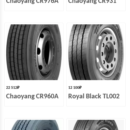
Chaoyang CR976A
Chaoyang CR931
22 512
₽
12 100
₽
Chaoyang CR960A
Royal Black TL002