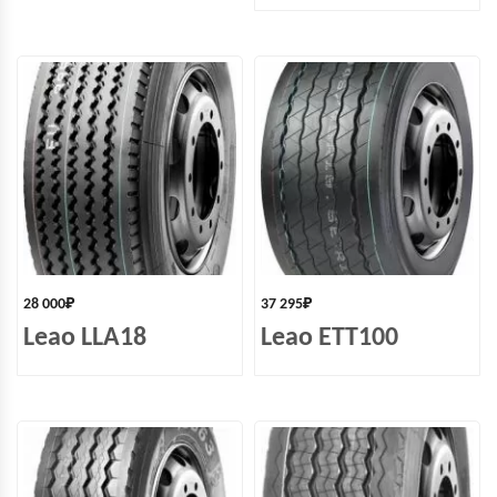
28 000
₽
37 295
₽
Leao LLA18
Leao ETT100