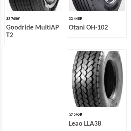
32 768
₽
33 448
₽
Goodride MultiAP
Otani OH-102
T2
37 292
₽
Leao LLA38