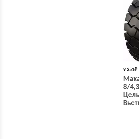
9 351
₽
Maxa
8/4,
Цель
Вьет