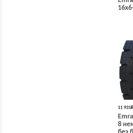
Emra
16x6
11 931
Emra
8 не
без 