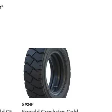
M”
5 924
₽