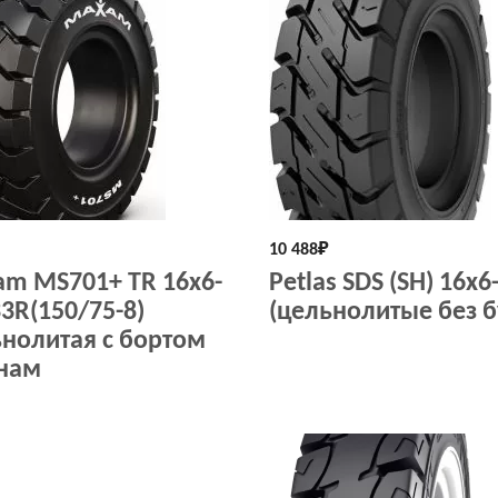
10 488
₽
m MS701+ TR 16x6-
Petlas SDS (SH) 16x6
33R(150/75-8)
(цельнолитые без б
нолитая с бортом
нам