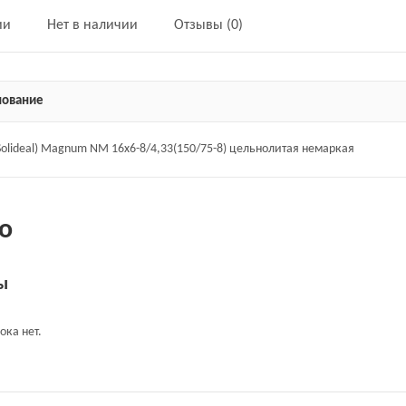
ии
Нет в наличии
Отзывы (0)
ование
Solideal) Magnum NM 16x6-8/4,33(150/75-8) цельнолитая немаркая
о
ы
ока нет.