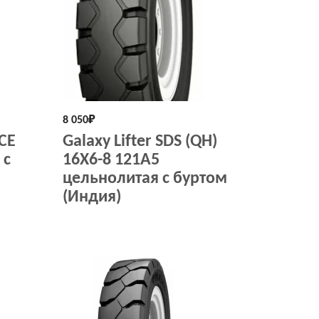
8 050
₽
 СЕ
Galaxy Lifter SDS (QH)
 с
16X6-8 121A5
цельнолитая с буртом
(Индия)