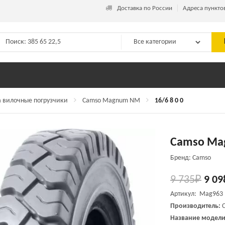
_
Доставка по России
Адреса пункто
 вилочные погрузчики
Camso Magnum NM
16/6 8 0 0
Camso Ma
Бренд: Camso
9 735
₽
9 09
Артикул: Mag963
Производитель:
Название модели