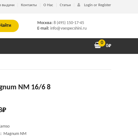
в выдачи
Контакты
О Нас
Статьи
Login or Register
Москва:
8 (495) 150-17-45
Найти
E-mail:
info@vsespecshini.ru
0
0
₽
gnum NM 16/6 8
8
₽
Camso
:
Magnum NM