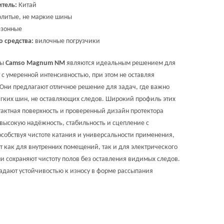
тель:
Китай
литые, не маркие шины
езонные
о средства:
вилочные погрузчики
ны
Camso Magnum NM
являются идеальным решением для
 с умеренной интенсивностью, при этом не оставляя
 Они предлагают отличное решение для задач, где важно
гких шин, не оставляющих следов. Широкий профиль этих
тактная поверхность и проверенный дизайн протектора
высокую надёжность, стабильность и сцепление с
особствуя чистоте катания и универсальности применения,
т как для внутренних помещений, так и для электрического
ни сохраняют чистоту полов без оставления видимых следов.
ладают устойчивостью к износу в форме рассыпания