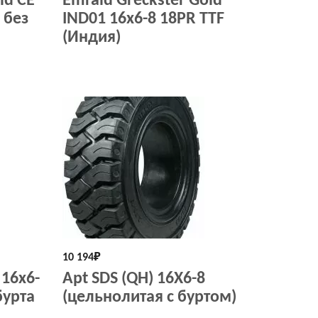
ld СЕ
Emrald Greckster Gold
 без
IND01 16x6-8 18PR TTF
(Индия)
10 194
₽
16х6-
Apt SDS (QH) 16X6-8
бурта
(цельнолитая с буртом)