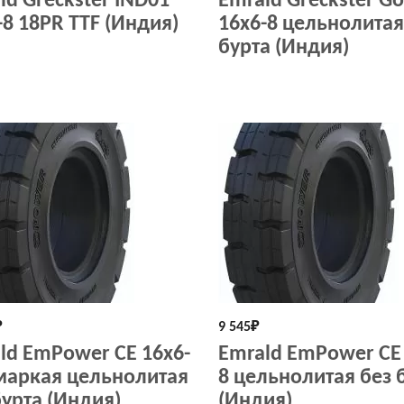
ld Greckster IND01
Emrald Greckster Go
-8 18PR TTF (Индия)
16х6-8 цельнолитая
бурта (Индия)
₽
9 545
₽
ld EmPower СЕ 16х6-
Emrald EmPower СЕ 
маркая цельнолитая
8 цельнолитая без 
бурта (Индия)
(Индия)