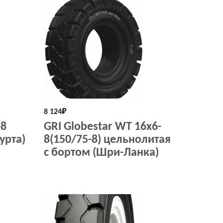
8 124
₽
-8
GRI Globestar WT 16x6-
урта)
8(150/75-8) цельнолитая
с бортом (Шри-Ланка)