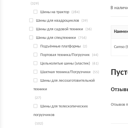
(329)
В налич
Шины на трактор
(284)
Шины для квадроциклов
(39)
Шины для садовой техники
(36)
Наимен
Шины для спецтехники
(756)
Подъёмные платформы
(2)
Camso (
Портовая техника/Погрузчик
(44)
Цельнолитые шины (эластик)
(61)
Пуст
Шахтная техника/Погрузчики
(55)
Шины для лесозаготовительной
Отзыв
техники
(27)
Отзывов п
Шины для телескопических
погрузчиков
(102)