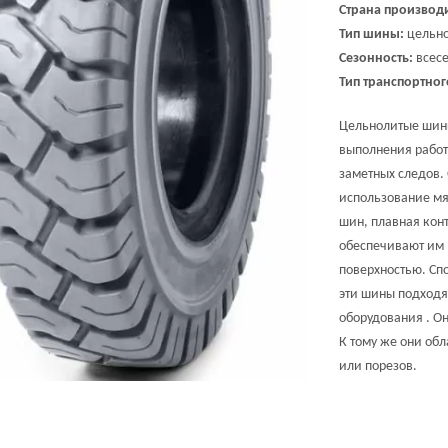
Страна производи
Тип шины:
цельно
Сезонность:
всес
Тип транспортног
Цельнолитые ши
выполнения работ
заметных следов.
использование мя
шин, плавная кон
обеспечивают им 
поверхностью. Сп
эти шины подходя
оборудования . О
К тому же они об
или
порезов.