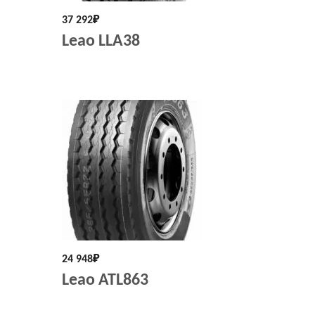
37 292
₽
Leao LLA38
24 948
₽
Leao ATL863