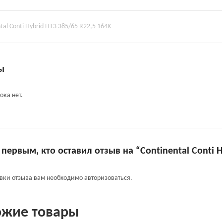
tal Conti Hybrid HT3 385/65 R22,5 164K
ы
ока нет.
 первым, кто оставил отзыв на “Continental Conti 
авки отзыва вам необходимо
авторизоваться
.
ожие товары