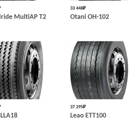
₽
33 448
₽
ride MultiAP T2
Otani OH-102
₽
37 295
₽
 LLA18
Leao ETT100