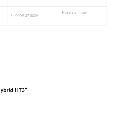
Нет в наличии
38 000
₽
37 500
₽
Hybrid HT3”