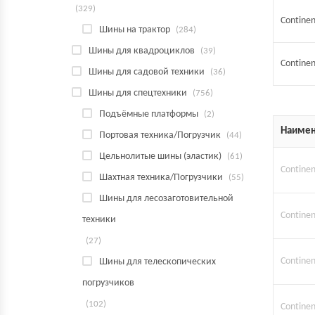
(329)
Continen
Шины на трактор
(284)
Шины для квадроциклов
(39)
Continen
Шины для садовой техники
(36)
Шины для спецтехники
(756)
Подъёмные платформы
(2)
Наимен
Портовая техника/Погрузчик
(44)
Цельнолитые шины (эластик)
(61)
Continen
Шахтная техника/Погрузчики
(55)
Шины для лесозаготовительной
Continen
техники
(27)
Continen
Шины для телескопических
погрузчиков
(102)
Continen