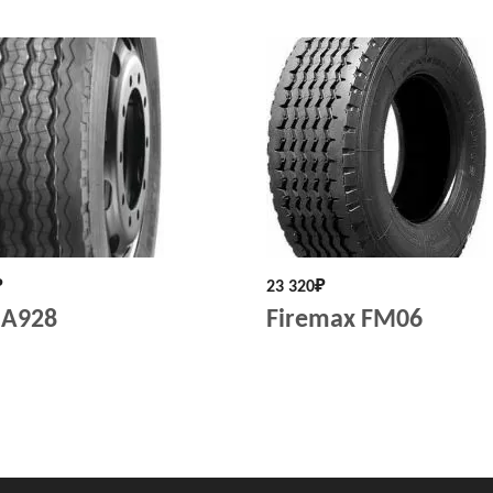
₽
23 320
₽
 A928
Firemax FM06