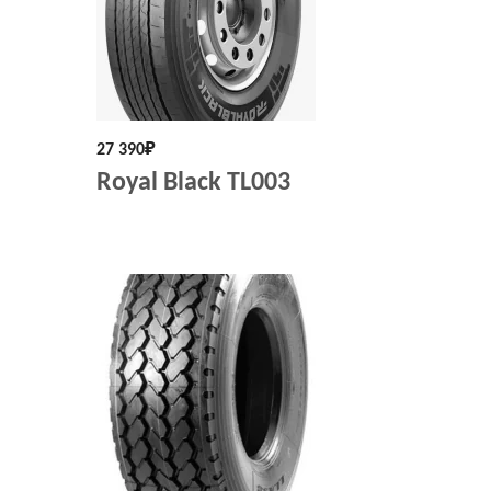
27 390
₽
Royal Black TL003