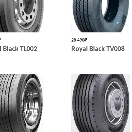
₽
28 490
₽
l Black TL002
Royal Black TV008