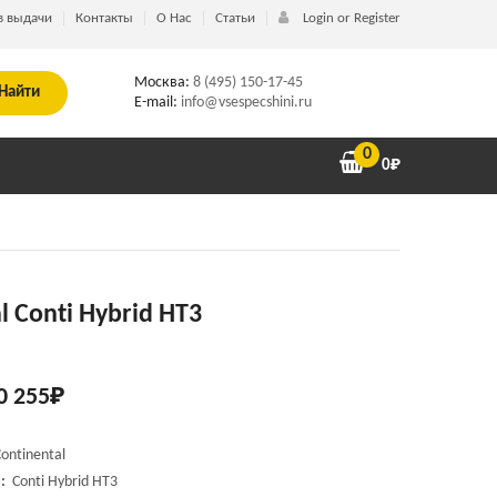
в выдачи
Контакты
О Нас
Статьи
Login or Register
Москва:
8 (495) 150-17-45
Найти
E-mail:
info@vsespecshini.ru
0
0
₽
l Conti Hybrid HT3
0 255
₽
ontinental
:
Conti Hybrid HT3