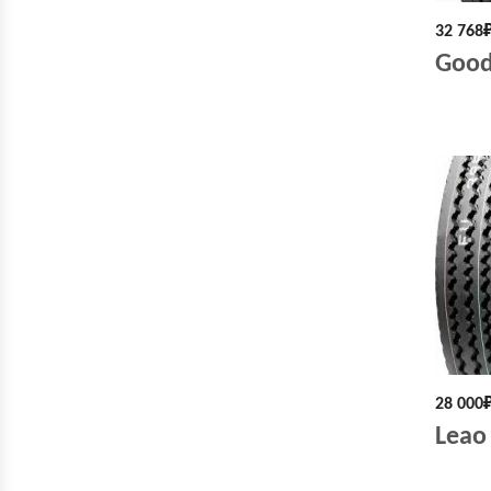
32 768
Good
28 000
Leao