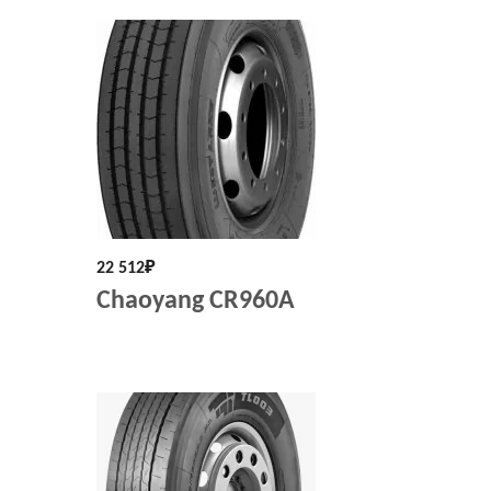
22 512
₽
Chaoyang CR960A