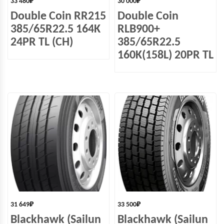
33 480
₽
30 000
₽
Double Coin RR215
Double Coin
385/65R22.5 164K
RLB900+
24PR TL (CH)
385/65R22.5
160K(158L) 20PR TL
31 649
₽
33 500
₽
Blackhawk (Sailun
Blackhawk (Sailun