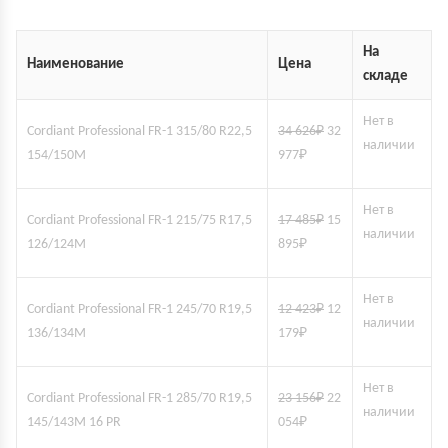
На
Наименование
Цена
складе
Нет в
Cordiant Professional FR-1 315/80 R22,5
34 626
₽
32
наличии
154/150M
977
₽
Нет в
Cordiant Professional FR-1 215/75 R17,5
17 485
₽
15
наличии
126/124M
895
₽
Нет в
Cordiant Professional FR-1 245/70 R19,5
12 423
₽
12
наличии
136/134M
179
₽
Нет в
Cordiant Professional FR-1 285/70 R19,5
23 156
₽
22
наличии
145/143M 16 PR
054
₽