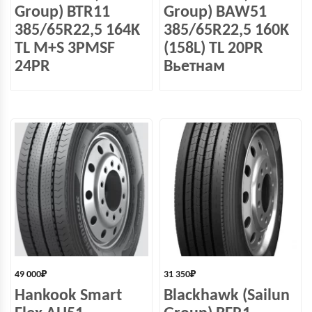
Group) BTR11
Group) BAW51
385/65R22,5 164K
385/65R22,5 160K
TL M+S 3PMSF
(158L) TL 20PR
24PR
Вьетнам
49 000
₽
31 350
₽
Hankook Smart
Blackhawk (Sailun