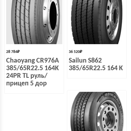
28 784
₽
36 520
₽
Chaoyang CR976A
Sailun S862
385/65R22.5 164K
385/65R22.5 164 K
24PR TL руль/
прицеп 5 дор