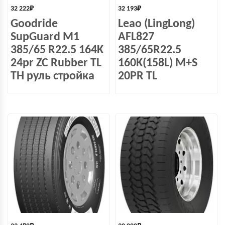
32 222
₽
32 193
₽
Goodride
Leao (LingLong)
SupGuard M1
AFL827
385/65 R22.5 164K
385/65R22.5
24pr ZC Rubber TL
160K(158L) M+S
ТH руль стройка
20PR TL