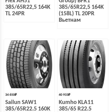
Flex AH51
Group) BFR1
385/65R22,5 164K
385/65R22,5 164K
TL 24PR
(158L) TL 20PR
Вьетнам
34 650
₽
40 933
₽
Sailun SAW1
Kumho KLA11
385/65R22.5 160K
385/65 R22.5