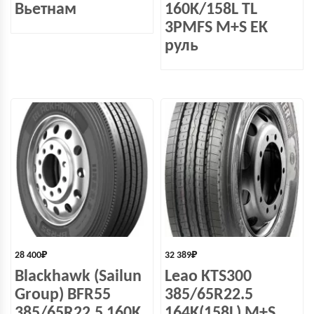
Вьетнам
160K/158L TL
3PMFS M+S EK
руль
28 400
₽
32 389
₽
Blackhawk (Sailun
Leao KTS300
Group) BFR55
385/65R22.5
385/65R22,5 160K
164K(158L) M+S