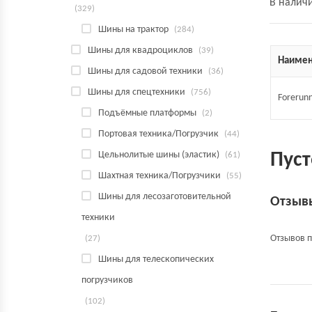
В налич
(329)
Шины на трактор
(284)
Шины для квадроциклов
(39)
Наимен
Шины для садовой техники
(36)
Шины для спецтехники
(756)
Forerunn
Подъёмные платформы
(2)
Портовая техника/Погрузчик
(44)
Цельнолитые шины (эластик)
Пуст
(61)
Шахтная техника/Погрузчики
(55)
Шины для лесозаготовительной
Отзыв
техники
Отзывов п
(27)
Шины для телескопических
погрузчиков
(102)