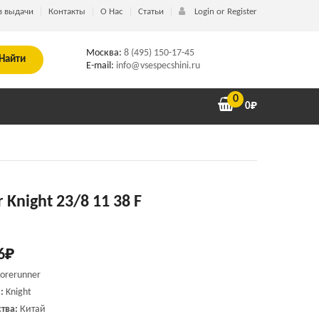
в выдачи
Контакты
О Нас
Статьи
Login or Register
Москва:
8 (495) 150-17-45
Найти
E-mail:
info@vsespecshini.ru
0
0
₽
 Knight 23/8 11 38 F
6
₽
Forerunner
и:
Knight
тва:
Китай