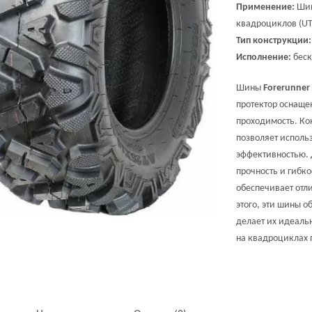
Применение:
Шин
квадроциклов (UTV
Тип конструкции:
Исполнение:
беск
Шины
Forerunner
протектор оснаще
проходимость. Ко
позволяет исполь
эффективностью. 
прочность и гибко
обеспечивает отл
этого, эти шины о
делает их идеаль
на квадроциклах 