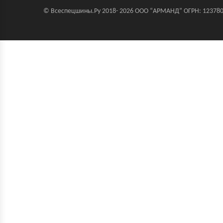
© Всеспецшины.Ру 2018- 2026 ООО “АРМАНД” ОГРН: 123780