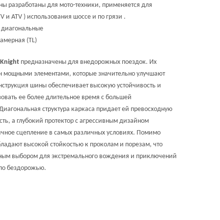
ы разработаны для мото-техники, применяется для
 и ATV ) использования шоссе и по грязи .
диагональные
амерная (TL)
 Knight
предназначены для внедорожных поездок. Их
н мощными элементами, которые значительно улучшают
нструкция шины обеспечивает высокую устойчивость и
зовать ее более длительное время с большей
Диагональная структура каркаса придает ей превосходную
сть, а глубокий протектор с агрессивным дизайном
ичное сцепление в самых различных условиях. Помимо
бладают высокой стойкостью к проколам и порезам, что
ным выбором для экстремального вождения и приключений
по бездорожью.