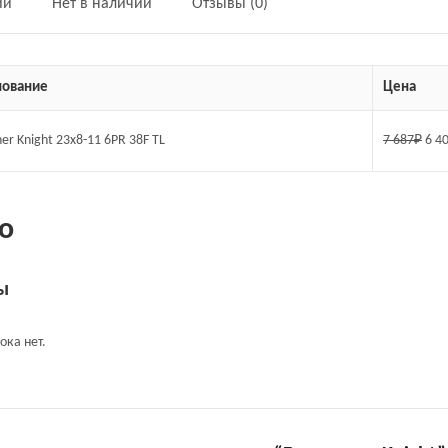
ии
Нет в наличии
Отзывы (0)
ование
Цена
er Knight 23x8-11 6PR 38F TL
7 687
₽
6 4
о
ы
ока нет.