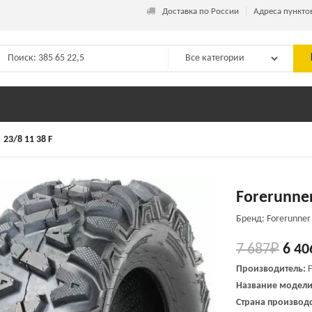
_
Доставка по России
Адреса пункто
23/8 11 38 F
Forerunner
Бренд: Forerunner
7 687
₽
6 40
Производитель:
Название модел
Страна производс