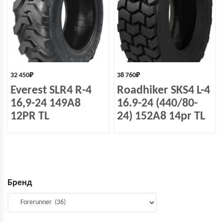
32 450
₽
38 760
₽
Everest SLR4 R-4
Roadhiker SKS4 L-4
16,9-24 149A8
16.9-24 (440/80-
12PR TL
24) 152A8 14pr TL
Бренд