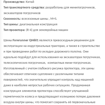
Производство:
Китай
Тип транспортного средства:
разработаны для минипогрузчиков,
экскаваторов-погрузчиков
Сезонность:
всесезонные шины , M+S.
Тип шины
: диагональная конструкция
Тип проектора:
(R-4) для землеройных машин
Шины
Forerunner QH601
являются превосходным решением для
эксплуатации на индустриальных тракторах, а также в строительстве
и при проведении работ по укладке дорожного полотна. Они
идеально подойдут для использования на экскаваторах погрузчиках,
телескопических погрузчиках, компактных мини-погрузчиках.
Изготовленный с учетом глубокого рисунка протектора, эти шины
обеспечивают отличное сцепление с различными типами
поверхностей, что значительно упрощает контроль над машиной
даже в наиболее непростых рабочих ситуациях. Продуманная
конструкция элементов протектора способствует улучшенной
герметичности колеса и предотвращает излишнюю потерю давления
воздуха внутри шины, что помогает сохранять её первоначальные