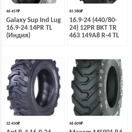
46 457
₽
65 580
₽
Galaxy Sup Ind Lug
16.9-24 (440/80-
16.9-24 14PR TL
24) 12PR BKT TR
(Индия)
463 149A8 R-4 TL
32 450
₽
46 609
₽