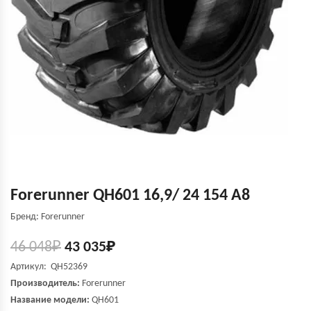
Forerunner QH601 16,9/ 24 154 A8
Бренд: Forerunner
46 048
₽
43 035
₽
Артикул: QH52369
Производитель:
Forerunner
Название модели:
QH601