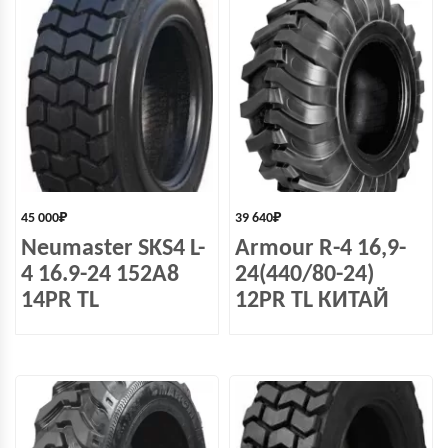
45 000
₽
39 640
₽
Neumaster SKS4 L-
Armour R-4 16,9-
4 16.9-24 152A8
24(440/80-24)
14PR TL
12PR TL КИТАЙ