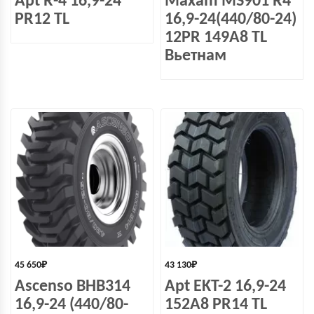
Apt R-4 16,9-24
Maxam MS901 R4
PR12 TL
16,9-24(440/80-24)
12PR 149A8 TL
Вьетнам
45 650
₽
43 130
₽
Ascenso BHB314
Apt EKT-2 16,9-24
16,9-24 (440/80-
152A8 PR14 TL