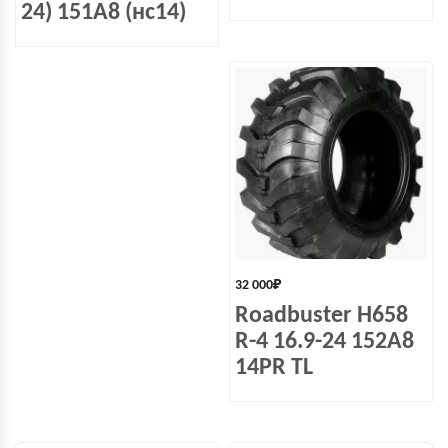
24) 151A8 (нс14)
32 000
₽
Roadbuster H658
R-4 16.9-24 152A8
14PR TL