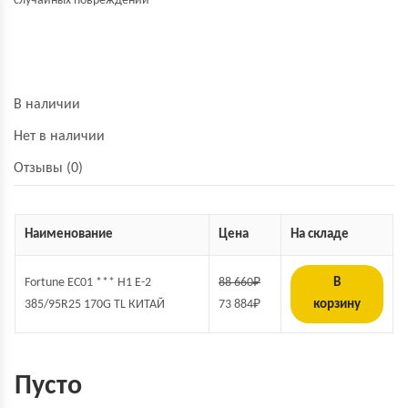
случайных повреждений
В наличии
Нет в наличии
Отзывы (0)
Наименование
Цена
На складе
Fortune EC01 *** H1 E-2
88 660
₽
В
385/95R25 170G TL КИТАЙ
73 884
₽
корзину
Пусто