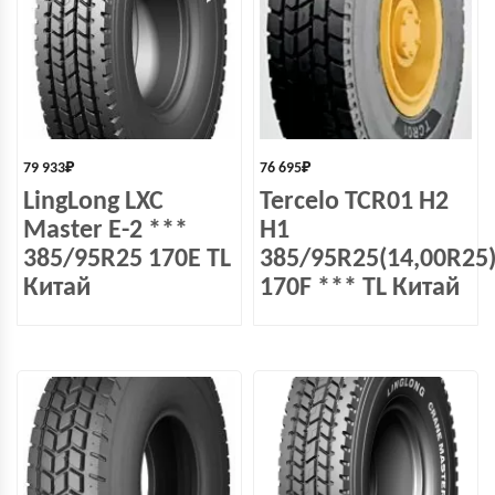
79 933
₽
76 695
₽
LingLong LXC
Tercelo TCR01 H2
Master E-2 ***
H1
385/95R25 170E TL
385/95R25(14,00R25
Китай
170F *** TL Китай