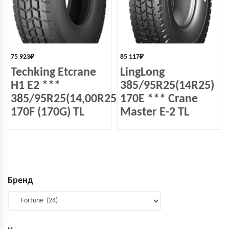
75 923
₽
85 117
₽
Techking Etcrane
LingLong
H1 E2 ***
385/95R25(14R25)
385/95R25(14,00R25)
170E *** Crane
170F (170G) TL
Master E-2 TL
Бренд