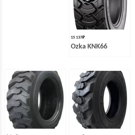
15 137
₽
Ozka KNK66