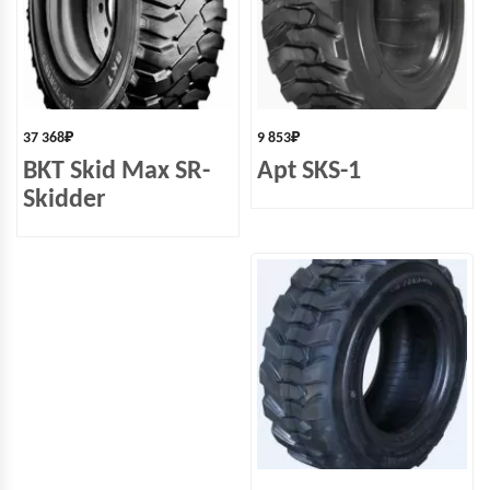
37 368
₽
9 853
₽
BKT Skid Max SR-
Apt SKS-1
Skidder