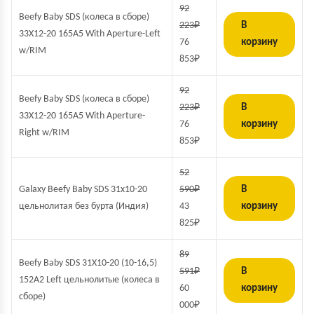
92
Beefy Baby SDS (колеса в сборе)
223
₽
В
33X12-20 165A5 With Aperture-Left
76
корзину
w/RIM
853
₽
92
Beefy Baby SDS (колеса в сборе)
223
₽
В
33X12-20 165A5 With Aperture-
76
корзину
Right w/RIM
853
₽
52
Galaxy Beefy Baby SDS 31x10-20
590
₽
В
цельнолитая без бурта (Индия)
43
корзину
825
₽
89
Beefy Baby SDS 31X10-20 (10-16,5)
591
₽
В
152A2 Left цельнолитые (колеса в
60
корзину
сборе)
000
₽