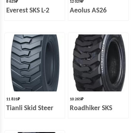
8 625
₽
12 029
₽
Everest SKS L-2
Aeolus AS26
11 831
₽
10 265
₽
Tianli Skid Steer
Roadhiker SKS