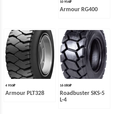
10 954
₽
Armour RG400
4 950
₽
16 080
₽
Armour PLT328
Roadbuster SKS-5
L-4