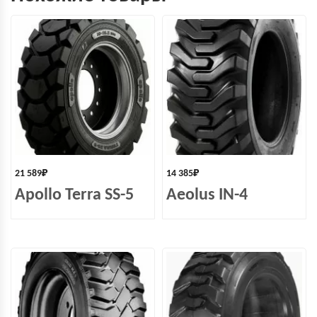
21 589
₽
14 385
₽
Apollo Terra SS-5
Aeolus IN-4