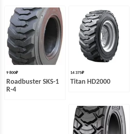
9 800
₽
14 375
₽
Roadbuster SKS-1
Titan HD2000
R-4