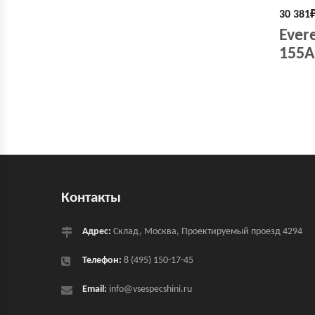
30 381
Evere
155A
Контакты
Адрес:
Склад, Москва, Проектируемый проезд 4294
Телефон:
8 (495) 150-17-45
Email:
info@vsespecshini.ru