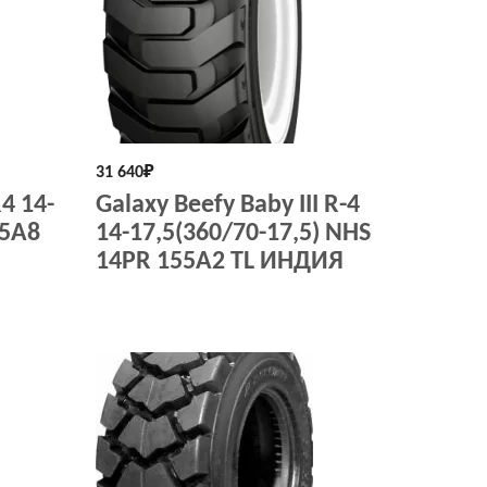
31 640
₽
4 14-
Galaxy Beefy Baby III R-4
55A8
14-17,5(360/70-17,5) NHS
14PR 155A2 TL ИНДИЯ