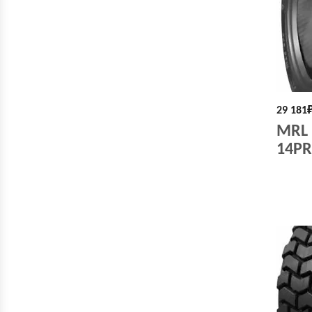
29 181
MRL 
14PR