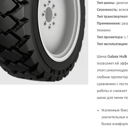
Тип шины:
диагон
Сезонность:
всесе
Тип транспортног
Применение:
раз
техники
Тип проектора:
L-
Тип эксплуатации
Шина
Galaxy Hulk 
позволяет ей эфф
этом самоочищаю
глубине протекто
сравнению с пуст
работы и снижает 
шина для мини-по
Усиленные бок
значительных н
более комфорт