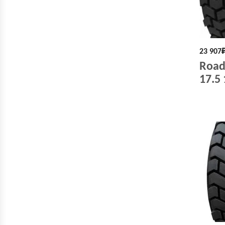
23 907
Roadh
17.5 