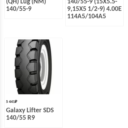
(QH) Lug (NM)
140/55-9 (15X5.5-
140/55-9
9,15X5 1/2-9) 4.00E
114A5/104A5
5 441
₽
Galaxy Lifter SDS
140/55 R9