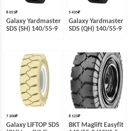
8 051
₽
5 435
₽
Galaxy Yardmaster
Galaxy Yardmaster
SDS (SH) 140/55-9
SDS (QH) 140/55-9
7 200
₽
8 125
₽
Galaxy LIFTOP SDS
BKT Maglift Easyfit