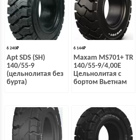
6 240
₽
6 144
₽
Apt SDS (SH)
Maxam MS701+ TR
140/55-9
140/55-9/4,00E
(цельнолитая без
Цельнолитая с
бурта)
бортом Вьетнам