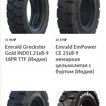
11 967
₽
23 375
₽
Emrald Greckster
Emrald EmPower
Gold IND01 21x8-9
СЕ 21х8-9
16PR TTF (Индия)
немаркая
цельнолитая с
буртом (Индия)