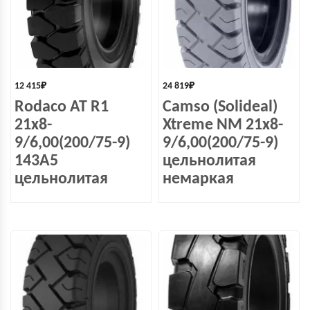
12 415
₽
24 819
₽
Rodaco AT R1
Camso (Solideal)
21x8-
Xtreme NM 21x8-
9/6,00(200/75-9)
9/6,00(200/75-9)
143A5
цельнолитая
цельнолитая
немаркая