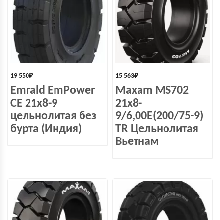
19 550
₽
15 563
₽
Emrald EmPower
Maxam MS702
СЕ 21х8-9
21x8-
цельнолитая без
9/6,00E(200/75-9)
бурта (Индия)
TR Цельнолитая
Вьетнам