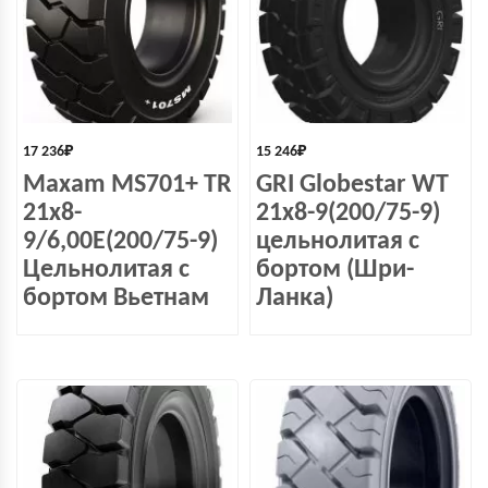
17 236
₽
15 246
₽
Maxam MS701+ TR
GRI Globestar WT
21x8-
21x8-9(200/75-9)
9/6,00E(200/75-9)
цельнолитая с
Цельнолитая с
бортом (Шри-
бортом Вьетнам
Ланка)