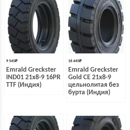
9 545
₽
16 445
₽
Emrald Greckster
Emrald Greckster
IND01 21x8-9 16PR
Gold СЕ 21х8-9
TTF (Индия)
цельнолитая без
бурта (Индия)