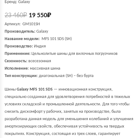
Бренд: Galaxy
23 460
₽
19 550
₽
Артикул: GM101SH
Производитель:
Galaxy
Название модели:
MFS 101 SDS (SH)
Производство:
Индия
Применение:
Цельнолитые шины для вилочных погрузчиков
Сезонность:
всесезонная
Исполнение
: массивная шина
Тип конструкции
: диагональная (SH) – без бурта
Шины
Galaxy MFS 101 SDS
— инновационная конструкция,
специально созданная для удовлетворения потребностей в тяжелых
условиях складской и промышленной деятельности. Для того чтобы
снизить дискомфорт у рабочих, занятых на производстве, была
разработана данная модель для уменьшения колебаний и улучшения
амортизирующих свойств, обеспечивая устойчивость на твердых
покрытиях. Конструкция, состоящая из трех слоев, гарантирует