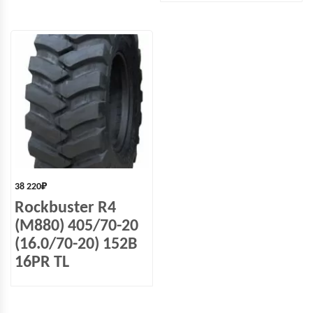
38 220
₽
Rockbuster R4
(M880) 405/70-20
(16.0/70-20) 152B
16PR TL