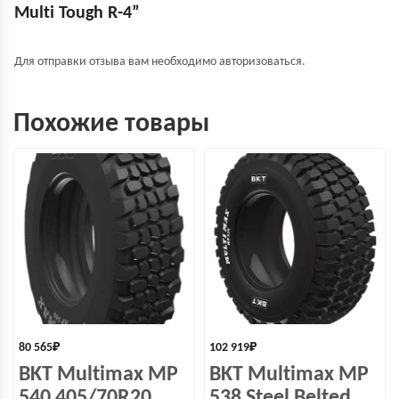
Multi Tough R-4”
Для отправки отзыва вам необходимо
авторизоваться
.
Похожие товары
80 565
₽
102 919
₽
BKT Multimax MP
BKT Multimax MP
540 405/70R20
538 Steel Belted