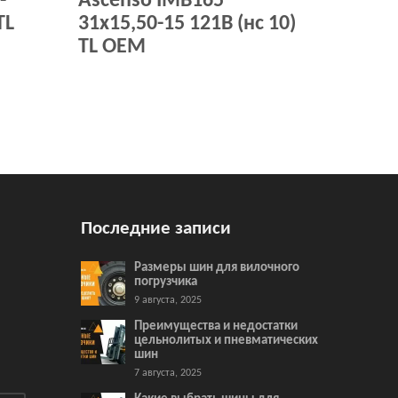
-
Ascenso IMB165
TL
31x15,50-15 121B (нс 10)
TL OEM
Последние записи
Размеры шин для вилочного
погрузчика
9 августа, 2025
Преимущества и недостатки
цельнолитых и пневматических
шин
7 августа, 2025