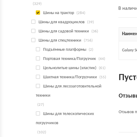
(329)
В налич
Шины на трактор
(284)
Шины для квадроциклов
(39)
Шины для садовой техники
(36)
Наимен
Шины для спецтехники
(756)
Подъёмные платформы
(2)
Galaxy S
Портовая техника/Погрузчик
(44)
Цельнолитые шины (эластик)
(61)
Пуст
Шахтная техника/Погрузчики
(55)
Шины для лесозаготовительной
Отзыв
техники
(27)
Отзывов п
Шины для телескопических
погрузчиков
(102)