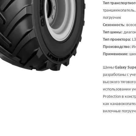
Тип транспортног
траншеекопатель,
погрузчик
Сезонность
: всес
Тип шины
: диаго
Тип проектора:
L3
Производство:
Ин
Применение:
шин
Шины
Galaxy Supe
разработаны с уч
высокого тягового
использовании уни
Protection в кон
как канавокопате
вилочные погрузч