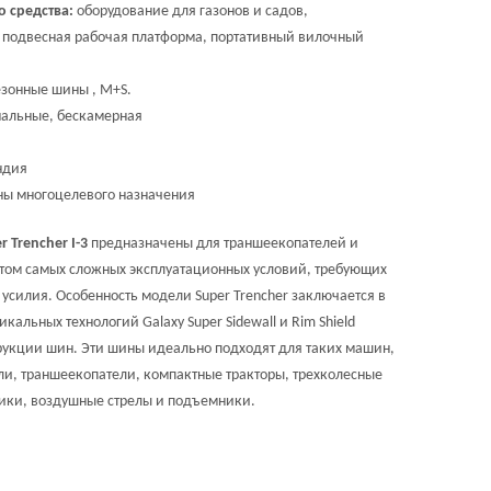
о средства:
оборудование для газонов и садов,
 подвесная рабочая платформа, портативный вилочный
езонные шины , M+S.
нальные, бескамерная
дия
ы многоцелевого назначения
r Trencher I-3
предназначены для траншеекопателей и
етом самых сложных эксплуатационных условий, требующих
 усилия. Особенность модели Super Trencher заключается в
кальных технологий Galaxy Super Sidewall и Rim Shield
струкции шин. Эти шины идеально подходят для таких машин,
ли, траншеекопатели, компактные тракторы, трехколесные
ики, воздушные стрелы и подъемники.