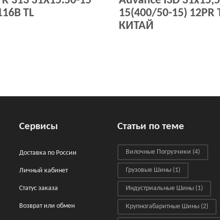
TR 313 31X15.50-15
Advance I3D 31x15,5
116B TL
15(400/50-15) 12PR 
КИТАЙ
Сервисы
Статьи по теме
Вилочные Погрузчики
(4)
Доставка по России
Грузовые Шины
(1)
Личный кабинет
Статус заказа
Индустриальные Шины
(1)
Возврат или обмен
Крупногабаритные Шины
(2)