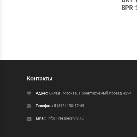
BKT 
8PR 
Контакты
Адрес:
Склад, Москва, Проектируемый проезд 4294
Телефон:
8 (495) 150-17-45
Email:
info@vsespecshini.ru