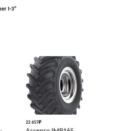
er I-3”
22 657
₽