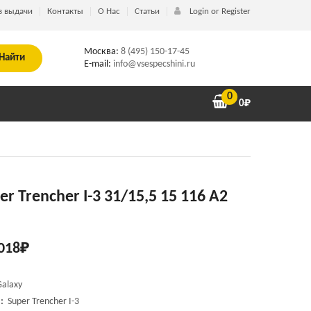
в выдачи
Контакты
О Нас
Статьи
Login or Register
Москва:
8 (495) 150-17-45
Найти
E-mail:
info@vsespecshini.ru
0
0
₽
er Trencher I-3 31/15,5 15 116 A2
018
₽
Galaxy
:
Super Trencher I-3