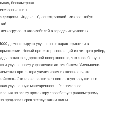
ьная, бескамерная
сесезонные шины
о средства:
Индекс – С, легкогрузовой, микроавтобус
тай
я легкогрузовых автомобилей в городских условиях
 5000
демонстрируют улучшенные характеристики в
торможении. Новый протектор, состоящий из четырех ребер,
адь контакта с дорожной поверхностью, что способствует
ию и улучшенному управлению автомобилем. Уменьшение
лементах протектора увеличивает их жесткость, что
тойкость. Это также расширяет контактную зону шины с
ивая улучшенную маневренность. Равномерное
вления по всему протектору способствует равномерному
ьно продлевая срок эксплуатации шины