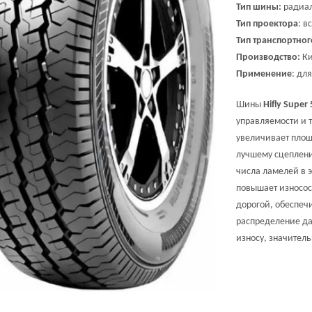
Тип шины:
радиал
Тип проектора
: в
Тип транспортног
Производство:
Ки
Применение
: дл
Шины
Hifly Super
управляемости и 
увеличивает площ
лучшему сцеплен
числа ламелей в э
повышает износос
дорогой, обеспеч
распределение да
износу, значител