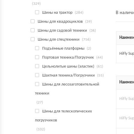
(329)
В налич
Шины на трактор
(284)
Шины для квадроциклов
(39)
Шины для садовой техники
(36)
Наимен
Шины для спецтехники
(756)
Подъёмные платформы
(2)
HiFly Su
Портовая техника/Погрузчик
(44)
Цельнолитые шины (эластик)
(61)
Шахтная техника/Погрузчики
(55)
Наимен
Шины для лесозаготовительной
техники
HiFly Su
(27)
Шины для телескопических
HiFly S
погрузчиков
(102)