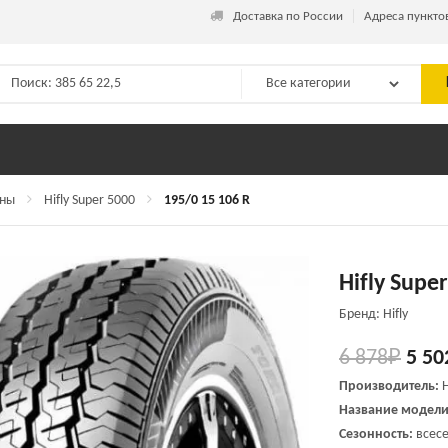
_
Доставка по России
Адреса пункто
ины
Hifly Super 5000
195/0 15 106 R
Hifly Supe
Бренд: Hifly
6 878
₽
5 50
Производитель:
H
Название модели
Сезонность:
всесе