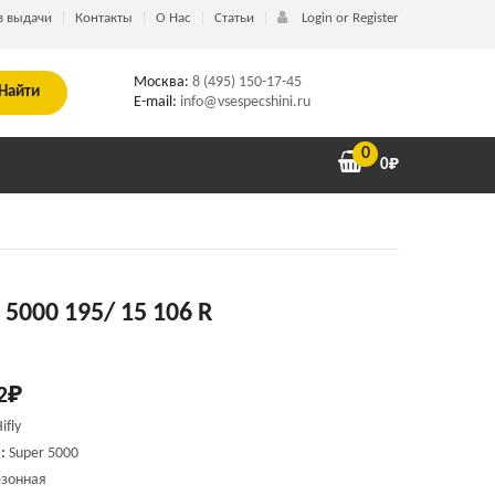
в выдачи
Контакты
О Нас
Статьи
Login or Register
Москва:
8 (495) 150-17-45
Найти
E-mail:
info@vsespecshini.ru
0
0
₽
r 5000 195/ 15 106 R
2
₽
ifly
:
Super 5000
зонная