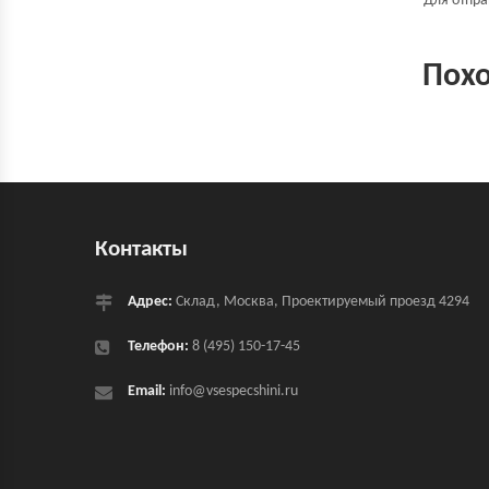
Для отпр
Пох
Контакты
Адрес:
Склад, Москва, Проектируемый проезд 4294
Телефон:
8 (495) 150-17-45
Email:
info@vsespecshini.ru