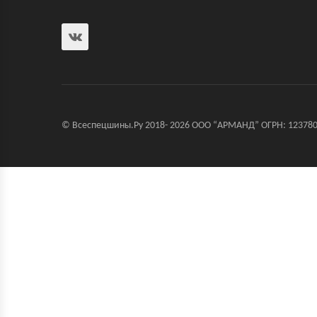
© Всеспецшины.Ру 2018- 2026 ООО “АРМАНД” ОГРН: 123780