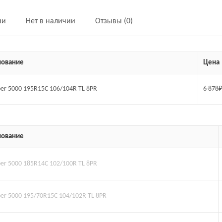
ии
Нет в наличии
Отзывы (0)
ование
Цена
per 5000 195R15C 106/104R TL 8PR
6 878
ование
per 5000 185R14C 102/100R TL 8PR
uper 5000 195/70R15C 104/102R TL 8PR