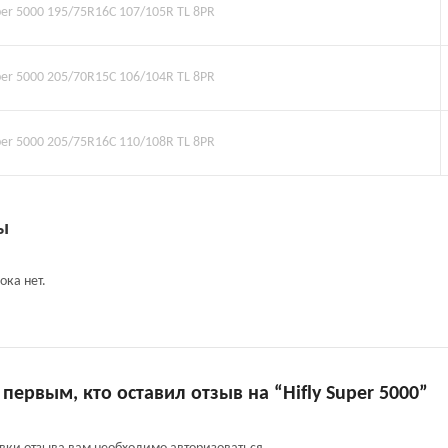
uper 5000 195/75R16C 107/105R TL 8PR
uper 5000 205/70R15C 106/104R TL 8PR
uper 5000 205/75R16C 110/108R TL 8PR
ы
ока нет.
 первым, кто оставил отзыв на “Hifly Super 5000”