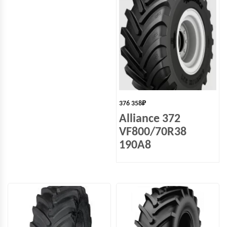
376 358
₽
Alliance 372
VF800/70R38
190A8