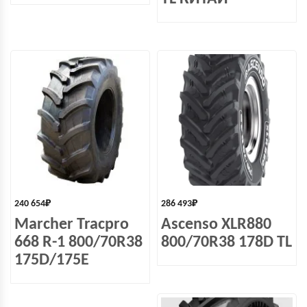
240 654
₽
286 493
₽
Marcher Tracpro
Ascenso XLR880
668 R-1 800/70R38
800/70R38 178D TL
175D/175E