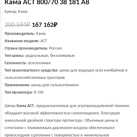
Кама ACT 800/70 38 181 A8
Бренд: Кама
200 594
₽
167 162
₽
Производитель:
Кама
Название модели:
ACT
Страна производитель:
Россия
Тип шины:
радиальные, бескамерные
Сезонность
: всесезонная
Тип транспортного средства:
шины для ведущих осях комбайнов и
сельскохозяйственных тракторов
Применение:
шины для сельхозтехники
Тип проектора:
R-1W
Шины
Кама ACT
, предназначенные для агропромышленной техники,
обладают высокой эффективностью самоочищения, благодаря
уникальной двойной структуре протектора. Объемные шины в
сочетании с пониженным давлением воздуха обеспечивают
превосходное сцепление с поверхностью и минимальное