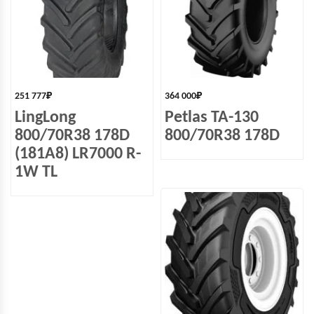
251 777
₽
364 000
₽
LingLong
Petlas TA-130
800/70R38 178D
800/70R38 178D
(181A8) LR7000 R-
1W TL