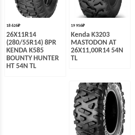
18 626
₽
19 956
₽
26X11R14
Kenda K3203
(280/55R14) 8PR
MASTODON AT
KENDA K585
26X11,00R14 54N
BOUNTY HUNTER
TL
HT 54N TL