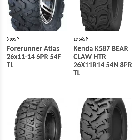
8 995
₽
19 565
₽
Forerunner Atlas
Kenda K587 BEAR
26x11-14 6PR 54F
CLAW HTR
TL
26X11R14 54N 8PR
TL