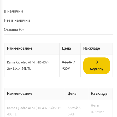
В наличии
Нет в наличии
Отзывы (0)
Наименование
Цена
На складе
Kama Quadro ATM (НК-437)
9 504
₽
7
В
26x11-14 54L TL
920
₽
корзину
Наименование
Цена
На складе
Нет в
Kama Quadro ATM (НК-437) 26x9-12
6 525
₽
6
наличии
48L TL
098
₽