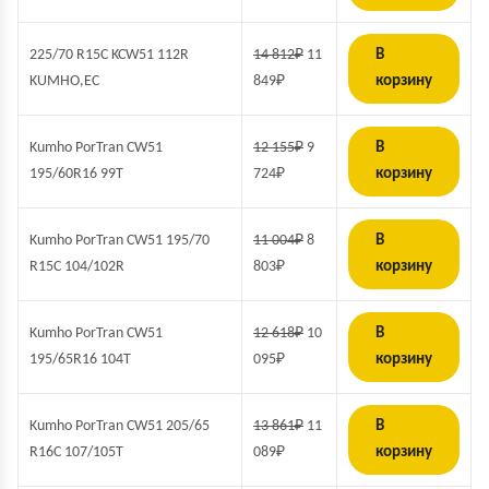
225/70 R15C KCW51 112R
14 812
₽
11
В
KUMHO,EC
849
₽
корзину
Kumho PorTran CW51
12 155
₽
9
В
195/60R16 99T
724
₽
корзину
Kumho PorTran CW51 195/70
11 004
₽
8
В
R15C 104/102R
803
₽
корзину
Kumho PorTran CW51
12 618
₽
10
В
195/65R16 104T
095
₽
корзину
Kumho PorTran CW51 205/65
13 861
₽
11
В
R16C 107/105T
089
₽
корзину