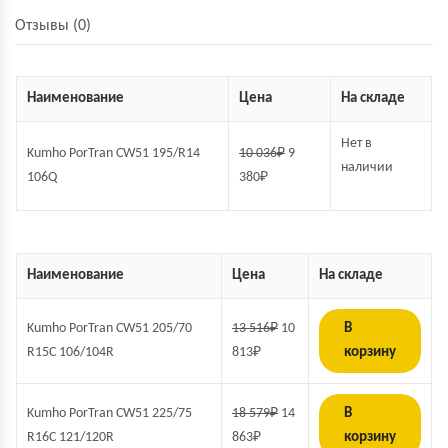
Отзывы (0)
Наименование
Цена
На складе
Нет в
Kumho PorTran CW51 195/R14
10 036
₽
9
наличии
106Q
380
₽
Наименование
Цена
На складе
Kumho PorTran CW51 205/70
13 516
₽
10
В
R15C 106/104R
813
₽
корзину
Kumho PorTran CW51 225/75
18 579
₽
14
В
R16C 121/120R
863
₽
корзину