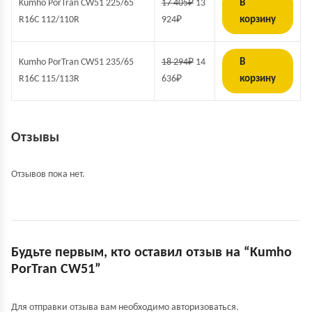
Kumho PorTran CW51 225/65
17 405
₽
13
В
R16C 112/110R
924
₽
корзину
Kumho PorTran CW51 235/65
18 294
₽
14
В
R16C 115/113R
636
₽
корзину
Отзывы
Отзывов пока нет.
Будьте первым, кто оставил отзыв на “Kumho
PorTran CW51”
Для отправки отзыва вам необходимо
авторизоваться
.