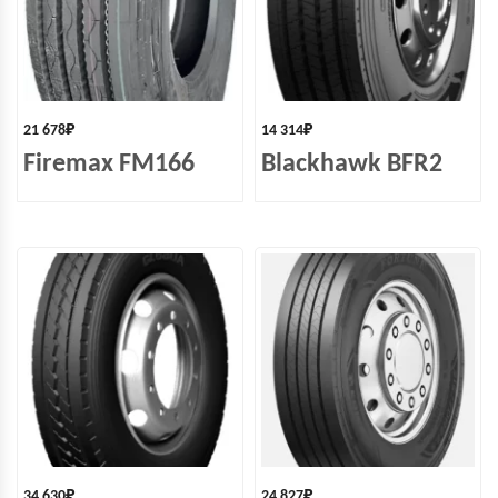
21 678
₽
14 314
₽
Firemax FM166
Blackhawk BFR2
34 630
₽
24 827
₽