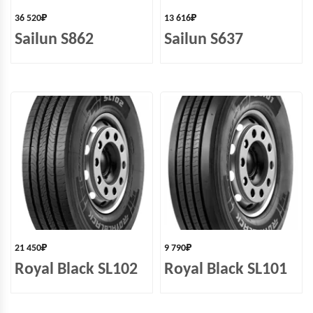
36 520
₽
13 616
₽
Sailun S862
Sailun S637
21 450
₽
9 790
₽
Royal Black SL102
Royal Black SL101