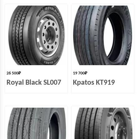
26 500
₽
19 700
₽
Royal Black SL007
Kpatos KT919