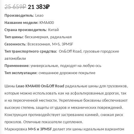
25 659
₽
21 383
₽
Производитель
:
Leao
Название модели:
KMA400
Страна производитель
: Китай
Тип шины
: бескамерная, радиальная
Сезонность
: Всесезонная, M+S, 3PMSF
Тип транспортного средства:
On&Off Road, грузовые городские
автомобили
Применение:
универсальные, подходят на любую ось
Тип эксплуатации
: смешанное дорожное покрытие
Шины
Leao KMA400 On&Off Road
радиальные шины для грузовиков,
которые можно использовать как на асфальтированных дорогах, так
и на пересеченной местности. Укрепленные боковины обеспечивают
высокую степень защиты от ударов и механических повреждений.
Конструкция противодействует застреванию камней, снижая риск
проколов. Отличные показатели сцепления.
Маркировка
M+S и 3PMSF
делает эти шины идеальным вариантом