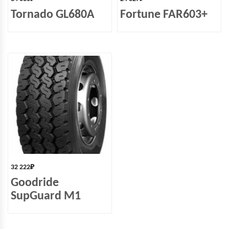
Tornado GL680A
Fortune FAR603+
32 222
₽
Goodride
SupGuard M1