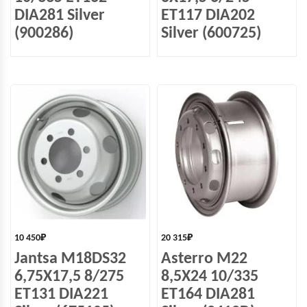
DIA281 Silver
ET117 DIA202
(900286)
Silver (600725)
10 450
₽
20 315
₽
Jantsa M18DS32
Asterro M22
6,75X17,5 8/275
8,5X24 10/335
ET131 DIA221
ET164 DIA281