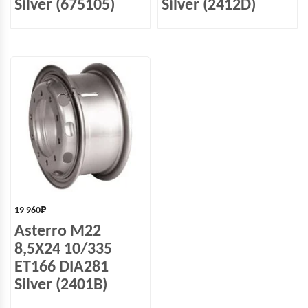
Silver (675105)
Silver (2412D)
19 960
₽
Asterro M22
8,5X24 10/335
ET166 DIA281
Silver (2401B)