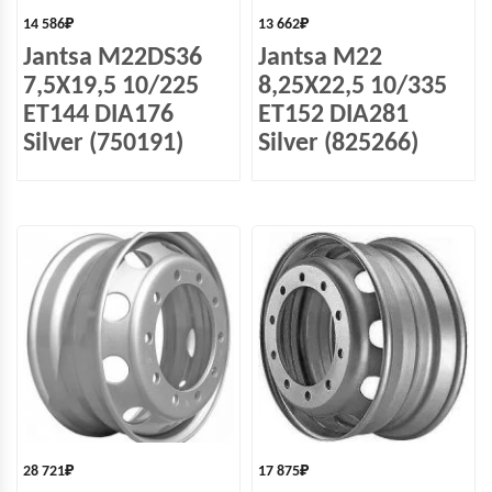
14 586
₽
13 662
₽
Jantsa M22DS36
Jantsa M22
7,5X19,5 10/225
8,25X22,5 10/335
ET144 DIA176
ET152 DIA281
Silver (750191)
Silver (825266)
28 721
₽
17 875
₽