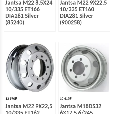
Jantsa M22 8,5X24
Jantsa M22 9X22,5
10/335 ET166
10/335 ET160
DIA281 Silver
DIA281 Silver
(85240)
(900258)
13 970
₽
10 417
₽
Jantsa M22 9X22,5
Jantsa M18DS32
10/335 ET162
6X17,5 6/245