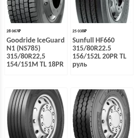
28 067
₽
25 038
₽
Goodride IceGuard
Sunfull HF660
N1 (NS785)
315/80R22.5
315/80R22,5
156/152L 20PR TL
154/151M TL 18PR
руль