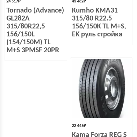
24 517
₽
43 462
₽
Tornado (Advance)
Kumho KMA31
GL282A
315/80 R22.5
315/80R22,5
156/150K TL M+S,
156/150L
EK руль стройка
(154/150M) TL
M+S 3PMSF 20PR
22 443
₽
Kama Forza REG S