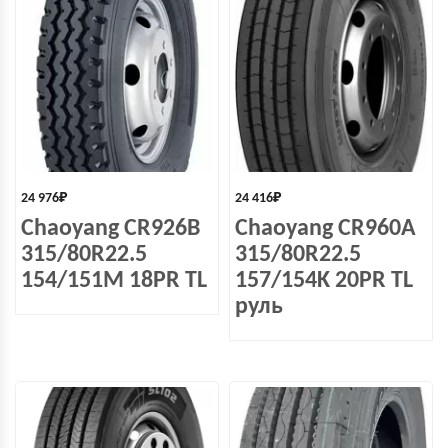
24 976
₽
24 416
₽
Chaoyang CR926B
Chaoyang CR960A
315/80R22.5
315/80R22.5
154/151M 18PR TL
157/154K 20PR TL
руль