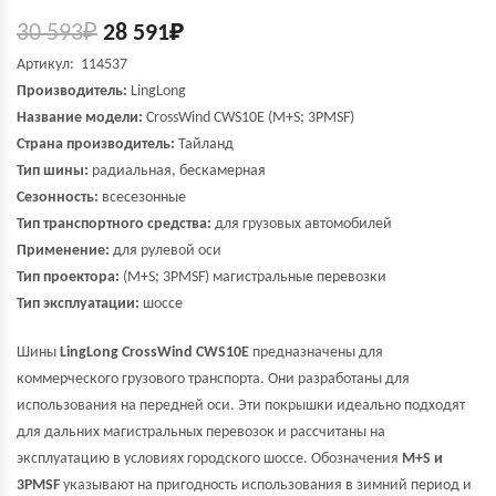
30 593
₽
28 591
₽
Артикул: 114537
Производитель:
LingLong
Название модели:
CrossWind CWS10E
(M+S; 3PMSF)
Страна производитель:
Тайланд
Тип шины:
радиальная, бескамерная
Сезонность:
всесезонные
Тип транспортного средства:
для грузовых автомобилей
Применение:
для рулевой оси
Тип проектора:
(M+S; 3PMSF) магистральные перевозки
Тип эксплуатации:
шоссе
Шины
LingLong CrossWind CWS10E
предназначены для
коммерческого грузового транспорта. Они разработаны для
использования на передней оси. Эти покрышки идеально подходят
для дальних магистральных перевозок и рассчитаны на
эксплуатацию в условиях городского шоссе. Обозначения
M+S и
3PMSF
указывают на пригодность использования в зимний период и