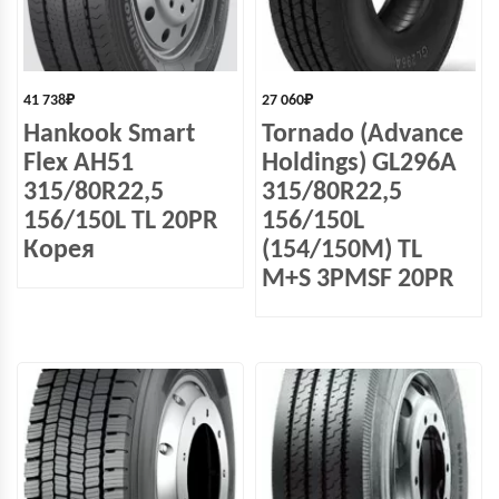
41 738
₽
27 060
₽
Hankook Smart
Tornado (Advance
Flex AH51
Holdings) GL296A
315/80R22,5
315/80R22,5
156/150L TL 20PR
156/150L
Корея
(154/150M) TL
M+S 3PMSF 20PR