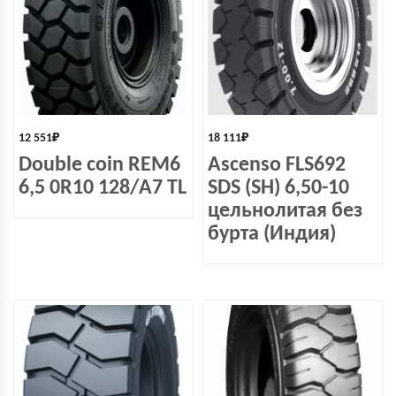
12 551
₽
18 111
₽
Double coin REM6
Ascenso FLS692
6,5 0R10 128/А7 TL
SDS (SH) 6,50-10
цельнолитая без
бурта (Индия)