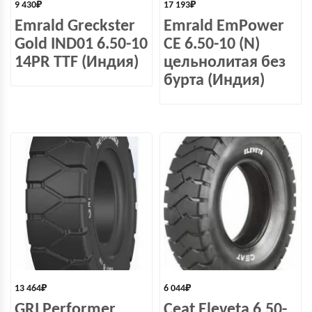
9 430
₽
17 193
₽
Emrald Greckster
Emrald EmPower
Gold IND01 6.50-10
СЕ 6.50-10 (N)
14PR TTF (Индия)
цельнолитая без
бурта (Индия)
13 464
₽
6 044
₽
GRI Performer
Ceat Eleveta 6,50-