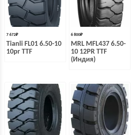
7 672
₽
6 800
₽
Tianli FL01 6.50-10
MRL MFL437 6.50-
10pr TTF
10 12PR TTF
(Индия)