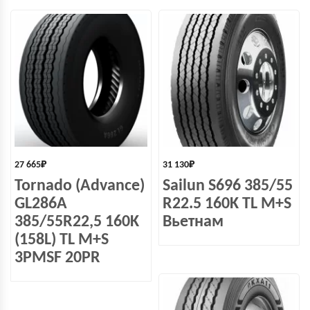
27 665
₽
31 130
₽
Tornado (Advance)
Sailun S696 385/55
GL286A
R22.5 160K TL M+S
385/55R22,5 160K
Вьетнам
(158L) TL M+S
3PMSF 20PR