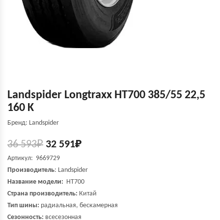
Landspider Longtraxx HT700 385/55 22,5
160 K
Бренд: Landspider
36 593
₽
32 591
₽
Артикул: 9669729
Производитель
:
Landspider
Название модели:
HT700
Страна производитель:
Китай
Тип шины:
радиальная, бескамерная
Сезонность:
всесезонная