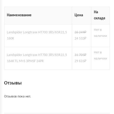
На
Наименование
Цена
складе
Нет в
Landspider Longtraxx HT700 385/65R22,5
26 249
₽
наличии
160K
24 532
₽
Нет в
Landspider Longtraxx HT700 385/65R22,5
31 705
₽
наличии
164K TL M+S 3PMSF 24PR
29 631
₽
Отзывы
Отзывов пока нет.