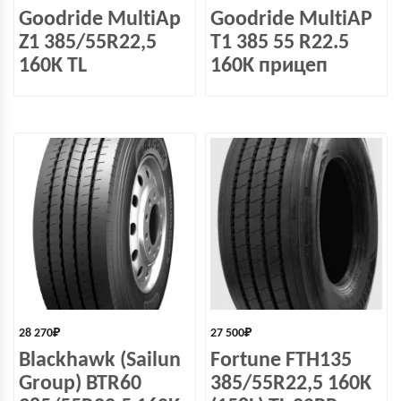
Goodride MultiAp
Goodride MultiAP
Z1 385/55R22,5
T1 385 55 R22.5
160K TL
160K прицеп
28 270
₽
27 500
₽
Blackhawk (Sailun
Fortune FTH135
Group) BTR60
385/55R22,5 160K