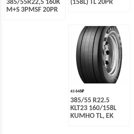
385/55R22,5 160K
(158L) TL 20PR
M+S 3PMSF 20PR
43 648
₽
385/55 R22.5
KLT23 160/158L
KUMHO TL, EK