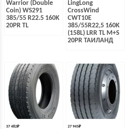
Warrior (Double
LingLong
Coin) WS291
CrossWind
385/55 R22.5 160K
CWT10E
20PR TL
385/55R22,5 160K
(158L) LRR TL M+S
20PR ТАИЛАНД
37 482
₽
27 945
₽