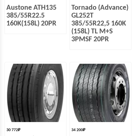
Austone ATH135
Tornado (Advance)
385/55R22.5
GL252T
160K(158L) 20PR
385/55R22,5 160K
(158L) TL M+S
3PMSF 20PR
30 772
₽
34 200
₽