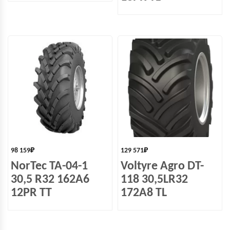
98 159
₽
129 571
₽
NorTec TA-04-1
Voltyre Agro DT-
30,5 R32 162A6
118 30,5LR32
12PR TT
172A8 TL