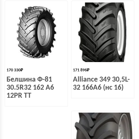
170 330
₽
171 896
₽
Белшина Ф-81
Alliance 349 30,5L-
30.5R32 162 A6
32 166A6 (нс 16)
12PR TT