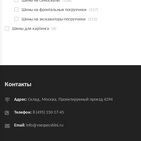
Шины на самосвалы
(128)
Шины на фронтальные погрузчики
(157)
Шины на экскаваторы-погрузчики
(213)
Шины для картинга
(4)
Контакты
Адрес:
Склад, Москва, Проектируемый проезд 4294
Телефон:
8 (495) 150-17-45
Email:
info@vsespecshini.ru