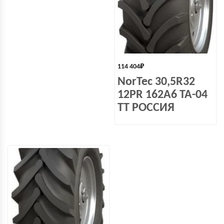
114 404
₽
NorTec 30,5R32
12PR 162A6 TA-04
TT РОССИЯ