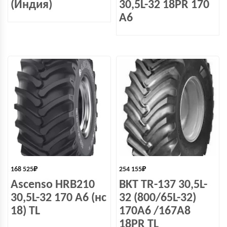
(Индия)
30,5L-32 18PR 170
A6
168 525
₽
254 155
₽
Ascenso HRB210
BKT TR-137 30,5L-
30,5L-32 170 A6 (нс
32 (800/65L-32)
18) TL
170A6 /167A8
18PR TL