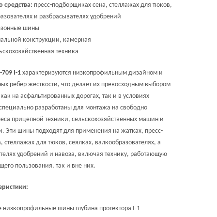
о средства:
пресс-подборщиках сена, стеллажах для тюков,
разователях и разбрасывателях удобрений
езонные шины
альной конструкции, камерная
ьскохозяйственная техника
709 I-1
характеризуются низкопрофильным дизайном и
ых ребер жесткости, что делает их превосходным выбором
как на асфальтированных дорогах, так и в условиях
специально разработаны для монтажа на свободно
са прицепной техники, сельскохозяйственных машин и
и. Эти шины подходят для применения на жатках, пресс-
 стеллажах для тюков, сеялках, валкообразователях, а
телях удобрений и навоза, включая технику, работающую
щего пользования, так и вне них.
еристики:
 низкопрофильные шины глубина протектора I-1