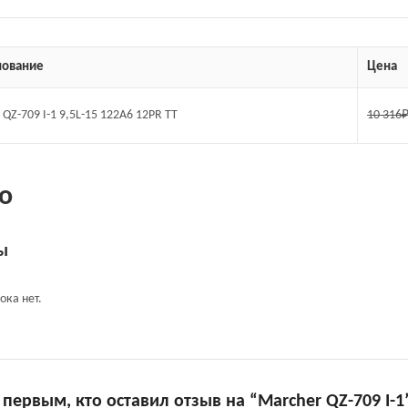
ование
Цена
QZ-709 I-1 9,5L-15 122A6 12PR TT
10 316
о
ы
ока нет.
 первым, кто оставил отзыв на “Marcher QZ-709 I-1