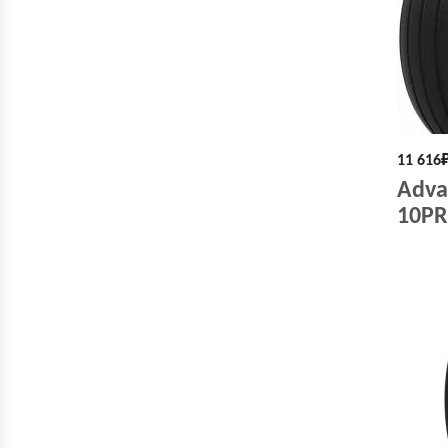
11 616
Advan
10PR