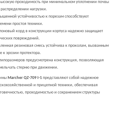
высокую проходимость при минимальном уплотнении почвы
 распределении нагрузки.
ышенной устойчивостью к порезам способствуют
емени простоя техники.
лоновый корд в конструкции корпуса надежно защищает
ических повреждений.
ленная резиновая смесь устойчива к проколам, вызванным
е к эрозии протектора.
 типоразмеров предусмотрена конструкция, позволяющая
мельчать стерню при движении.
шины
Marcher QZ-709 I-1
представляют собой надежное
скохозяйственной и прицепной техники, обеспечивая
говечностью, проходимостью и сохранением структуры