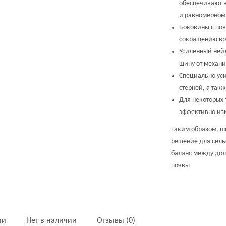
обеспечивают 
и равномерном
Боковины с пов
сокращению вр
Усиленный ней
шину от механ
Специально уси
стерней, а такж
Для некоторых
эффективно из
Таким образом, 
решение для сель
баланс между дол
почвы
ии
Нет в наличии
Отзывы (0)