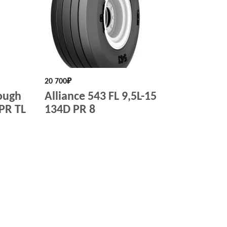
20 700
₽
ough
Alliance 543 FL 9,5L-15
2PR TL
134D PR 8