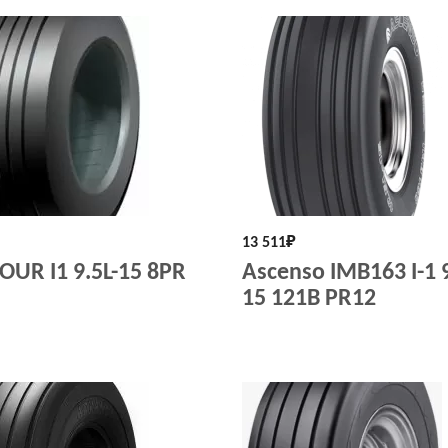
13 511
₽
UR I1 9.5L-15 8PR
Ascenso IMB163 I-1 9
15 121B PR12