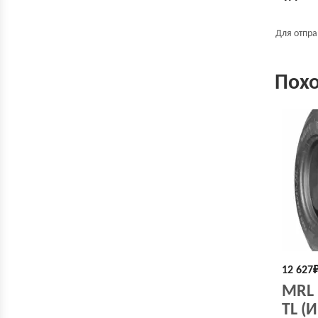
Для отпр
Пох
12 627
MRL F
TL (