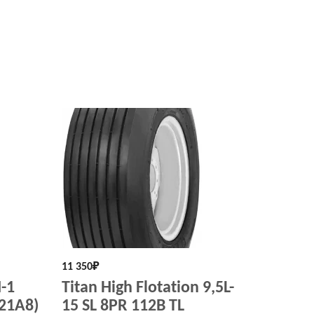
11 350
₽
-1
Titan High Flotation 9,5L-
121A8)
15 SL 8PR 112B TL