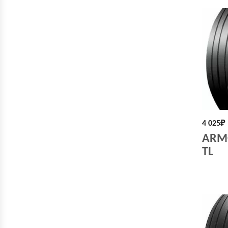
4 025
₽
ARMO
TL