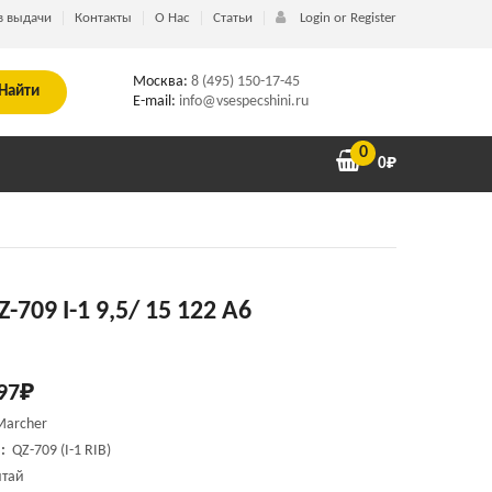
в выдачи
Контакты
О Нас
Статьи
Login or Register
Москва:
8 (495) 150-17-45
Найти
E-mail:
info@vsespecshini.ru
0
0
₽
-709 I-1 9,5/ 15 122 A6
97
₽
Marcher
:
QZ-709 (I-1 RIB)
тай