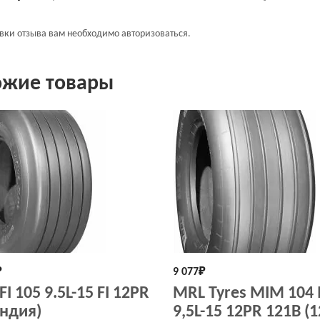
авки отзыва вам необходимо
авторизоваться
.
ожие товары
₽
9 077
₽
I 105 9.5L-15 FI 12PR
MRL Tyres MIM 104 I
Индия)
9,5L-15 12PR 121B (