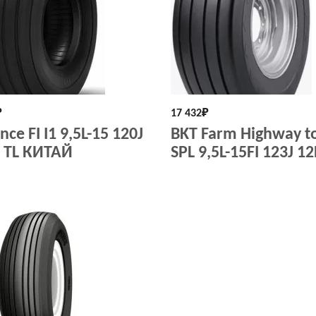
₽
17 432
₽
ce FI I1 9,5L-15 120J
BKT Farm Highway t
 TL КИТАЙ
SPL 9,5L-15FI 123J 1