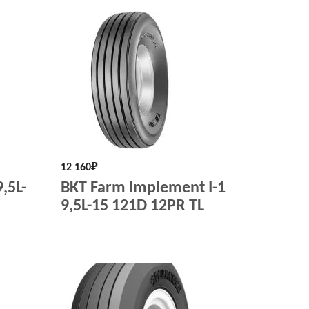
12 160
₽
,5L-
BKT Farm Implement I-1
9,5L-15 121D 12PR TL