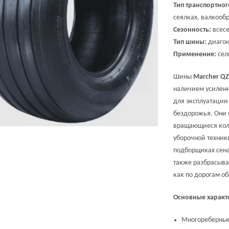
Тип транспортног
сеялках, валкооб
Сезонность:
всес
Тип шины:
диагон
Применение:
сел
Шины
Marcher QZ-
наличием усиленн
для эксплуатации 
бездорожья. Они 
вращающиеся коле
уборочной техник
подборщиках сена,
также разбрасыва
как по дорогам об
Основные характ
Многореберные